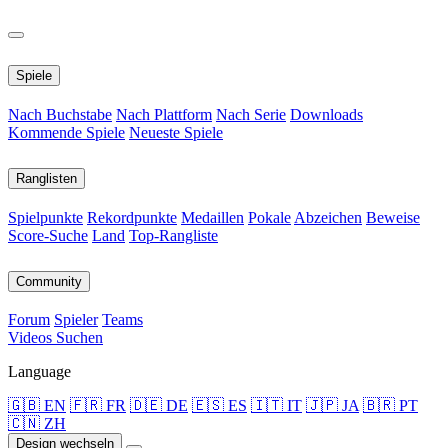
Spiele
Nach Buchstabe
Nach Plattform
Nach Serie
Downloads
Kommende Spiele
Neueste Spiele
Ranglisten
Spielpunkte
Rekordpunkte
Medaillen
Pokale
Abzeichen
Beweise
Score-Suche
Land
Top-Rangliste
Community
Forum
Spieler
Teams
Videos
Suchen
Language
🇬🇧 EN
🇫🇷 FR
🇩🇪 DE
🇪🇸 ES
🇮🇹 IT
🇯🇵 JA
🇧🇷 PT
🇨🇳 ZH
Design wechseln