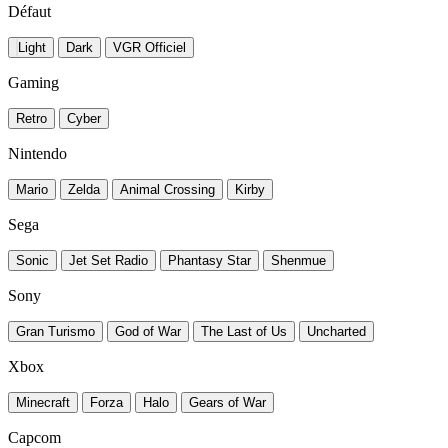
Défaut
Light
Dark
VGR Officiel
Gaming
Retro
Cyber
Nintendo
Mario
Zelda
Animal Crossing
Kirby
Sega
Sonic
Jet Set Radio
Phantasy Star
Shenmue
Sony
Gran Turismo
God of War
The Last of Us
Uncharted
Xbox
Minecraft
Forza
Halo
Gears of War
Capcom