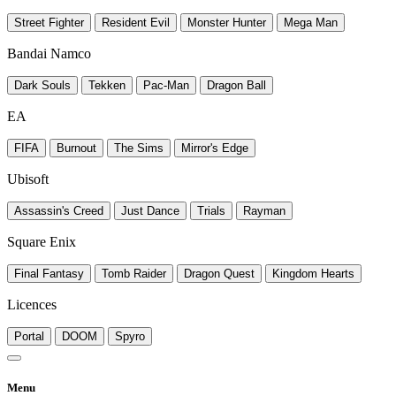
Street Fighter
Resident Evil
Monster Hunter
Mega Man
Bandai Namco
Dark Souls
Tekken
Pac-Man
Dragon Ball
EA
FIFA
Burnout
The Sims
Mirror's Edge
Ubisoft
Assassin's Creed
Just Dance
Trials
Rayman
Square Enix
Final Fantasy
Tomb Raider
Dragon Quest
Kingdom Hearts
Licences
Portal
DOOM
Spyro
Menu