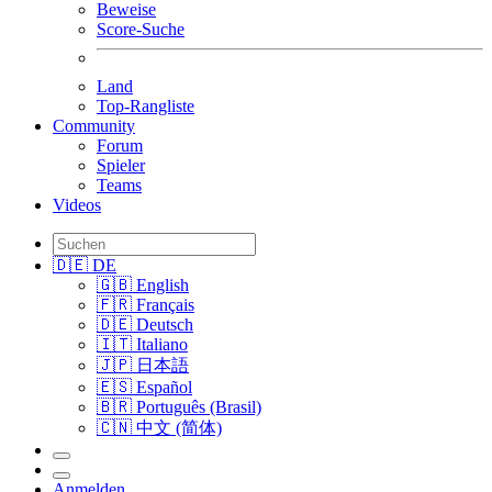
Beweise
Score-Suche
Land
Top-Rangliste
Community
Forum
Spieler
Teams
Videos
🇩🇪 DE
🇬🇧 English
🇫🇷 Français
🇩🇪 Deutsch
🇮🇹 Italiano
🇯🇵 日本語
🇪🇸 Español
🇧🇷 Português (Brasil)
🇨🇳 中文 (简体)
Anmelden