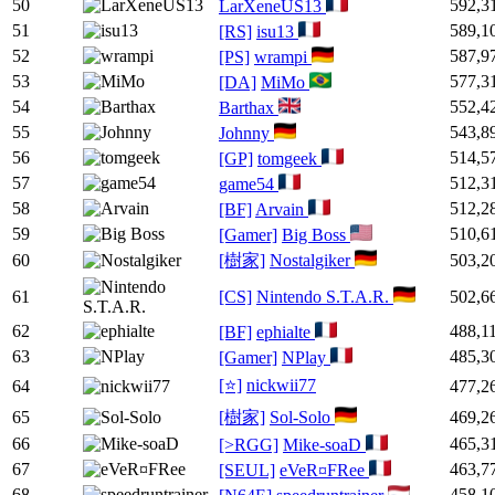
50
592,3
LarXeneUS13
51
589,1
[RS]
isu13
52
587,9
[PS]
wrampi
53
577,3
[DA]
MiMo
54
552,4
Barthax
55
543,8
Johnny
56
514,5
[GP]
tomgeek
57
512,3
game54
58
512,2
[BF]
Arvain
59
510,6
[Gamer]
Big Boss
60
[樹家]
Nostalgiker
503,2
61
[CS]
Nintendo S.T.A.R.
502,6
62
488,1
[BF]
ephialte
63
485,3
[Gamer]
NPlay
[⭐]
nickwii77
64
477,2
65
[樹家]
Sol-Solo
469,2
66
465,3
[>RGG]
Mike-soaD
67
463,7
[SEUL]
eVeR¤FRee
68
458,1