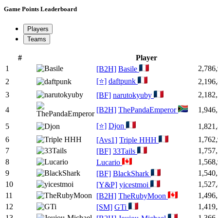
Game Points Leaderboard
Players
Teams
#
Player
1
2,786
[B2H]
Basile
[⭐]
daftpunk
2
2,196
3
2,182
[BF]
narutokyuby
4
[B2H]
ThePandaEmperor
1,946
[⭐]
Djon
5
1,821
6
1,762
[Avs1]
Triple HHH
7
1,757
[BF]
33Tails
8
1,568
Lucario
9
1,540
[BF]
BlackShark
10
1,527
[Y&P]
yicestmoi
11
1,496
[B2H]
TheRubyMoon
12
1,419
[SM]
GTi
13
1,366