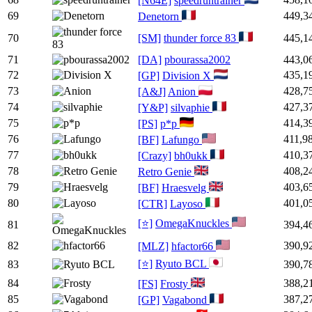
[N64E]
speedruntrainer
69
449,3
Denetorn
70
[SM]
thunder force 83
445,1
71
[DA]
pbourassa2002
443,0
72
435,1
[GP]
Division X
73
428,7
[A&J]
Anion
74
427,3
[Y&P]
silvaphie
75
414,3
[PS]
p*p
76
411,9
[BF]
Lafungo
77
410,3
[Crazy]
bh0ukk
78
408,2
Retro Genie
79
403,6
[BF]
Hraesvelg
80
401,0
[CTR]
Layoso
[⭐]
OmegaKnuckles
81
394,4
82
390,9
[MLZ]
hfactor66
[⭐]
Ryuto BCL
83
390,7
84
388,2
[FS]
Frosty
85
387,2
[GP]
Vagabond