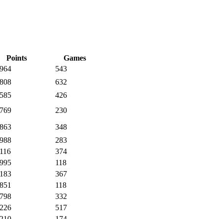
Points
Games
,964
543
,808
632
,585
426
,769
230
,863
348
,988
283
,116
374
,995
118
,183
367
,851
118
,798
332
,226
517
,210
174