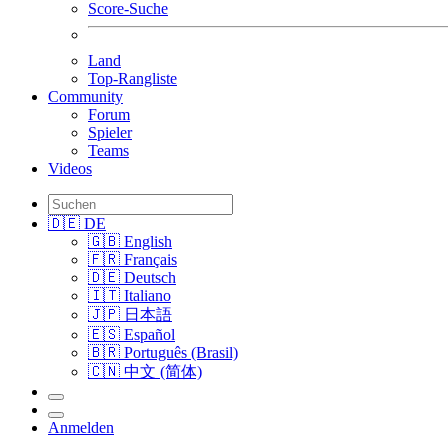
Score-Suche
Land
Top-Rangliste
Community
Forum
Spieler
Teams
Videos
🇩🇪 DE
🇬🇧 English
🇫🇷 Français
🇩🇪 Deutsch
🇮🇹 Italiano
🇯🇵 日本語
🇪🇸 Español
🇧🇷 Português (Brasil)
🇨🇳 中文 (简体)
Anmelden