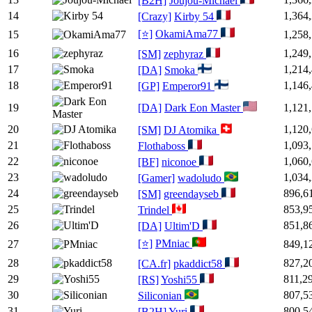
[B2H]
Joujou-Michael
14
1,364
[Crazy]
Kirby 54
[⭐]
OkamiAma77
15
1,258
16
1,249
[SM]
zephyraz
17
1,214
[DA]
Smoka
18
1,146
[GP]
Emperor91
19
[DA]
Dark Eon Master
1,121
20
1,120
[SM]
DJ Atomika
21
1,093
Flothaboss
22
1,060
[BF]
niconoe
23
1,034
[Gamer]
wadoludo
24
896,6
[SM]
greendayseb
25
853,9
Trindel
26
851,8
[DA]
Ultim'D
[⭐]
PMniac
27
849,1
28
827,2
[CA.fr]
pkaddict58
29
811,2
[RS]
Yoshi55
30
807,5
Siliconian
31
800,5
[B2H]
Yuri