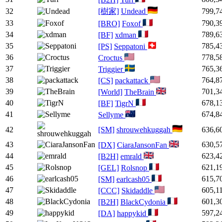
32
[樹家]
Undead
799,7
33
790,3
[BRO]
Foxof
34
789,6
[BF]
xdman
35
785,4
[PS]
Seppatoni
36
778,5
Croctus
37
765,3
Triggier
38
764,8
[CS]
packattack
39
701,3
[World]
TheBrain
40
678,1
[BF]
TigrN
41
674,8
Sellyme
42
[SM]
shrouwehkuggah
636,6
43
630,5
[DX]
CiaraJansonFan
44
623,4
[B2H]
emrald
45
621,1
[GEL]
Rolsnop
46
615,7
[SM]
earlcash05
47
605,1
[CCC]
Skidaddle
48
601,3
[B2H]
BlackCydonia
49
597,2
[DA]
happykid