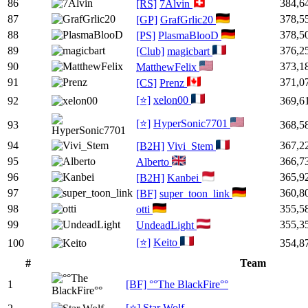
86
384,6
[RS]
7Alvin
87
378,5
[GP]
GrafGrlic20
88
378,5
[PS]
PlasmaBlooD
89
376,2
[Club]
magicbart
90
373,1
MatthewFelix
91
371,0
[CS]
Prenz
[⭐]
xelon00
92
369,6
[⭐]
HyperSonic7701
93
368,5
94
367,2
[B2H]
Vivi_Stem
95
366,7
Alberto
96
365,9
[B2H]
Kanbei
97
360,8
[BF]
super_toon_link
98
355,5
otti
99
355,3
UndeadLight
[⭐]
Keito
100
354,8
#
Team
1
[BF] °°The BlackFire°°
[⭐] Star Wolf