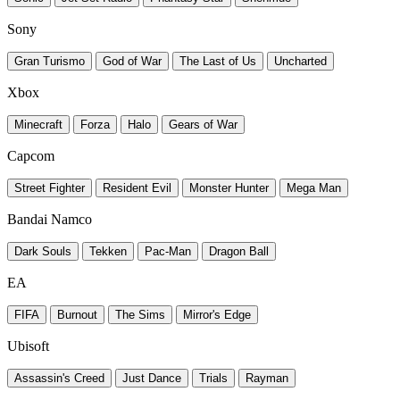
Sony
Gran Turismo
God of War
The Last of Us
Uncharted
Xbox
Minecraft
Forza
Halo
Gears of War
Capcom
Street Fighter
Resident Evil
Monster Hunter
Mega Man
Bandai Namco
Dark Souls
Tekken
Pac-Man
Dragon Ball
EA
FIFA
Burnout
The Sims
Mirror's Edge
Ubisoft
Assassin's Creed
Just Dance
Trials
Rayman