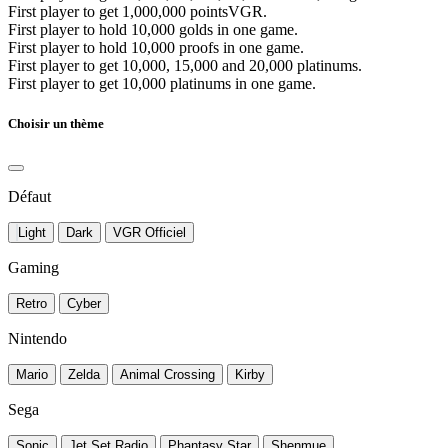
First player to get 1,000,000 pointsVGR.
First player to hold 10,000 golds in one game.
First player to hold 10,000 proofs in one game.
First player to get 10,000, 15,000 and 20,000 platinums.
First player to get 10,000 platinums in one game.
Choisir un thème
Défaut
Light
Dark
VGR Officiel
Gaming
Retro
Cyber
Nintendo
Mario
Zelda
Animal Crossing
Kirby
Sega
Sonic
Jet Set Radio
Phantasy Star
Shenmue