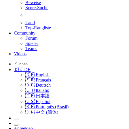
Beweise
Score-Suche
Land
Top-Rangliste
Community
Forum
Spieler
Teams
Videos
🇩🇪 DE
🇬🇧 English
🇫🇷 Français
🇩🇪 Deutsch
🇮🇹 Italiano
🇯🇵 日本語
🇪🇸 Español
🇧🇷 Português (Brasil)
🇨🇳 中文 (简体)
Anmelden