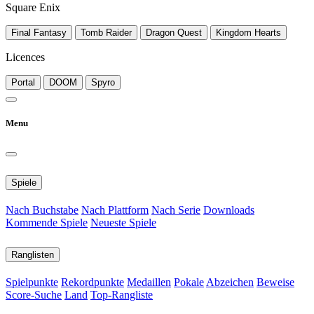
Square Enix
Final Fantasy
Tomb Raider
Dragon Quest
Kingdom Hearts
Licences
Portal
DOOM
Spyro
Menu
Spiele
Nach Buchstabe
Nach Plattform
Nach Serie
Downloads
Kommende Spiele
Neueste Spiele
Ranglisten
Spielpunkte
Rekordpunkte
Medaillen
Pokale
Abzeichen
Beweise
Score-Suche
Land
Top-Rangliste