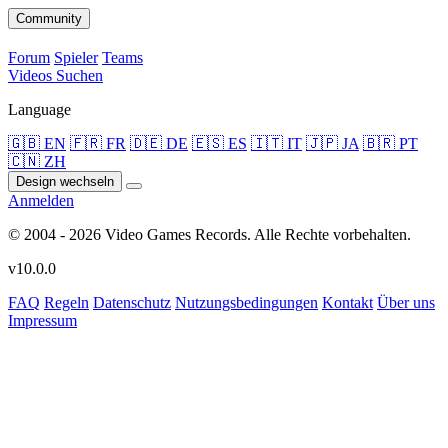
Community
Forum
Spieler
Teams
Videos
Suchen
Language
🇬🇧 EN
🇫🇷 FR
🇩🇪 DE
🇪🇸 ES
🇮🇹 IT
🇯🇵 JA
🇧🇷 PT
🇨🇳 ZH
Design wechseln
Anmelden
© 2004 - 2026 Video Games Records. Alle Rechte vorbehalten.
v10.0.0
FAQ
Regeln
Datenschutz
Nutzungsbedingungen
Kontakt
Über uns
Impressum