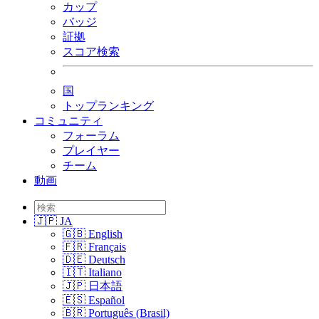
カップ
バッジ
証拠
スコア検索
国
トップランキング
コミュニティ
フォーラム
プレイヤー
チーム
動画
🇯🇵 JA
🇬🇧 English
🇫🇷 Français
🇩🇪 Deutsch
🇮🇹 Italiano
🇯🇵 日本語
🇪🇸 Español
🇧🇷 Português (Brasil)