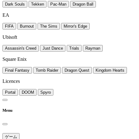
Dark Souls
Tekken
Pac-Man
Dragon Ball
EA
FIFA
Burnout
The Sims
Mirror's Edge
Ubisoft
Assassin's Creed
Just Dance
Trials
Rayman
Square Enix
Final Fantasy
Tomb Raider
Dragon Quest
Kingdom Hearts
Licences
Portal
DOOM
Spyro
Menu
ゲーム