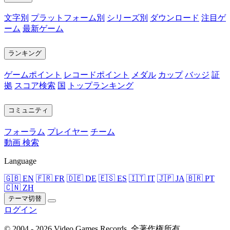
文字別
プラットフォーム別
シリーズ別
ダウンロード
注目ゲ
ーム
最新ゲーム
ランキング
ゲームポイント
レコードポイント
メダル
カップ
バッジ
証
拠
スコア検索
国
トップランキング
コミュニティ
フォーラム
プレイヤー
チーム
動画
検索
Language
🇬🇧 EN
🇫🇷 FR
🇩🇪 DE
🇪🇸 ES
🇮🇹 IT
🇯🇵 JA
🇧🇷 PT
🇨🇳 ZH
テーマ切替
ログイン
© 2004 - 2026 Video Games Records. 全著作権所有。