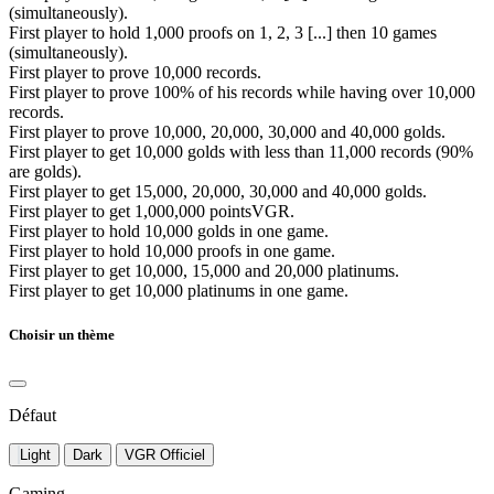
(simultaneously).
First player to hold 1,000 proofs on 1, 2, 3 [...] then 10 games
(simultaneously).
First player to prove 10,000 records.
First player to prove 100% of his records while having over 10,000
records.
First player to prove 10,000, 20,000, 30,000 and 40,000 golds.
First player to get 10,000 golds with less than 11,000 records (90%
are golds).
First player to get 15,000, 20,000, 30,000 and 40,000 golds.
First player to get 1,000,000 pointsVGR.
First player to hold 10,000 golds in one game.
First player to hold 10,000 proofs in one game.
First player to get 10,000, 15,000 and 20,000 platinums.
First player to get 10,000 platinums in one game.
Choisir un thème
Défaut
Light
Dark
VGR Officiel
Gaming