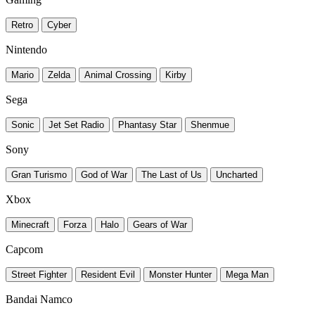
Retro
Cyber
Nintendo
Mario
Zelda
Animal Crossing
Kirby
Sega
Sonic
Jet Set Radio
Phantasy Star
Shenmue
Sony
Gran Turismo
God of War
The Last of Us
Uncharted
Xbox
Minecraft
Forza
Halo
Gears of War
Capcom
Street Fighter
Resident Evil
Monster Hunter
Mega Man
Bandai Namco