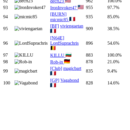
92
962
100.0%
decri23
93
955
97.7%
IronInvoker47
[BURN]
94
935
85.0%
micmic85
[BF]
viviengaetan
95
909
38.5%
[N64E]
96
LordSuprachris
896
54.6%
97
883
100.0%
KILLU
98
878
21.0%
Rob-in
[Club]
magicbart
99
835
9.4%
[GP]
Vagabond
100
828
14.6%