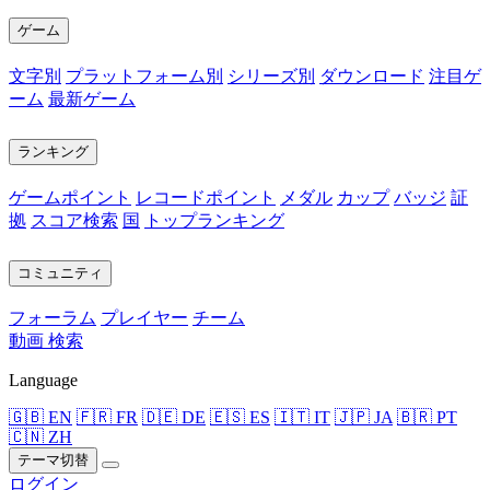
ゲーム
文字別
プラットフォーム別
シリーズ別
ダウンロード
注目ゲ
ーム
最新ゲーム
ランキング
ゲームポイント
レコードポイント
メダル
カップ
バッジ
証
拠
スコア検索
国
トップランキング
コミュニティ
フォーラム
プレイヤー
チーム
動画
検索
Language
🇬🇧 EN
🇫🇷 FR
🇩🇪 DE
🇪🇸 ES
🇮🇹 IT
🇯🇵 JA
🇧🇷 PT
🇨🇳 ZH
テーマ切替
ログイン