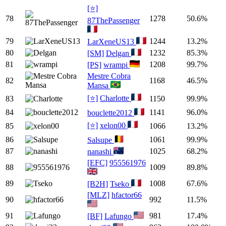
[⭐]
78
1278
50.6%
87ThePassenger
79
1244
13.2%
LarXeneUS13
80
1232
85.3%
[SM]
Delgan
81
1208
99.7%
[PS]
wrampi
Mestre Cobra
82
1168
46.5%
Mansa
[⭐]
Charlotte
83
1150
99.9%
84
1141
96.0%
bouclette2012
[⭐]
xelon00
85
1066
13.2%
86
1061
99.9%
Salsupe
87
1025
68.2%
nanashi
[EFC]
955561976
88
1009
89.8%
89
1008
67.6%
[B2H]
Tseko
[MLZ]
hfactor66
90
992
11.5%
91
981
17.4%
[BF]
Lafungo