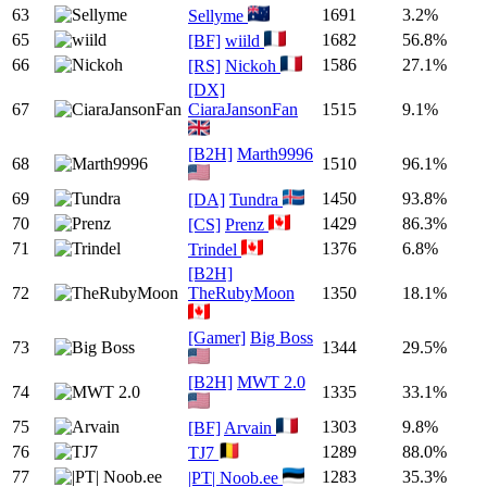
63
1691
3.2%
Sellyme
65
1682
56.8%
[BF]
wiild
66
1586
27.1%
[RS]
Nickoh
[DX]
67
CiaraJansonFan
1515
9.1%
[B2H]
Marth9996
68
1510
96.1%
69
1450
93.8%
[DA]
Tundra
70
1429
86.3%
[CS]
Prenz
71
1376
6.8%
Trindel
[B2H]
72
TheRubyMoon
1350
18.1%
[Gamer]
Big Boss
73
1344
29.5%
[B2H]
MWT 2.0
74
1335
33.1%
75
1303
9.8%
[BF]
Arvain
76
1289
88.0%
TJ7
77
1283
35.3%
|PT| Noob.ee