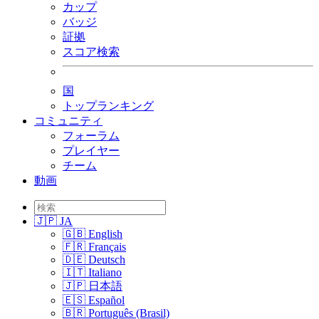
カップ
バッジ
証拠
スコア検索
国
トップランキング
コミュニティ
フォーラム
プレイヤー
チーム
動画
🇯🇵 JA
🇬🇧 English
🇫🇷 Français
🇩🇪 Deutsch
🇮🇹 Italiano
🇯🇵 日本語
🇪🇸 Español
🇧🇷 Português (Brasil)