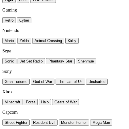
Gaming
Retro
Cyber
Nintendo
Mario
Zelda
Animal Crossing
Kirby
Sega
Sonic
Jet Set Radio
Phantasy Star
Shenmue
Sony
Gran Turismo
God of War
The Last of Us
Uncharted
Xbox
Minecraft
Forza
Halo
Gears of War
Capcom
Street Fighter
Resident Evil
Monster Hunter
Mega Man