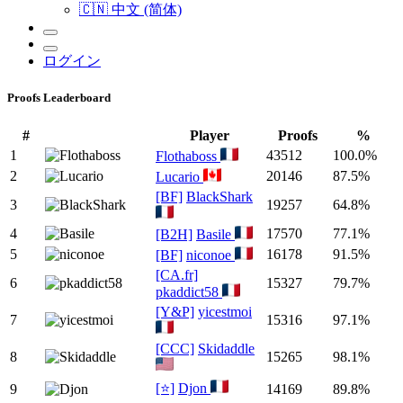
🇨🇳 中文 (简体)
ログイン
Proofs Leaderboard
#
Player
Proofs
%
1
43512
100.0%
Flothaboss
2
20146
87.5%
Lucario
[BF]
BlackShark
3
19257
64.8%
4
17570
77.1%
[B2H]
Basile
5
16178
91.5%
[BF]
niconoe
[CA.fr]
6
15327
79.7%
pkaddict58
[Y&P]
yicestmoi
7
15316
97.1%
[CCC]
Skidaddle
8
15265
98.1%
[⭐]
Djon
9
14169
89.8%