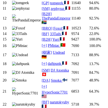
10
11640
94.6%
[GP]
tomgeek
11
11155
80.0%
[SM]
zephyraz
[B2H]
12
ThePandaEmperor
11140
92.5%
13
10523
72.6%
[BRO]
Foxof
14
9574
22.0%
[BF]
33Tails
15
9427
100.0%
[B2H]
Yuri
[⭐]
PMniac
16
7690
100.0%
[樹家]
Undead
17
7133
88.9%
[⭐]
daftpunk
18
7092
13.7%
[SM]
DJ Atomika
19
7091
84.7%
20
7077
48.9%
[DA]
Smoka
[⭐]
21
6853
64.3%
HyperSonic7701
[BF]
narutokyuby
22
5718
39.7%