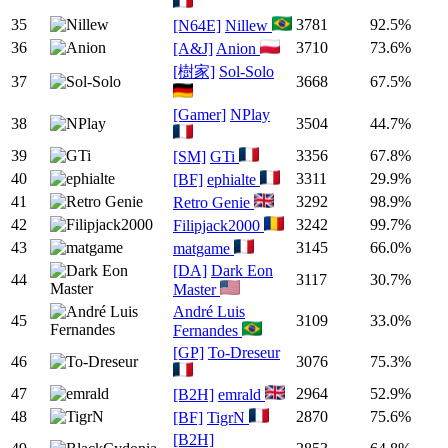
35
3781
92.5%
[N64E]
Nillew
36
3710
73.6%
[A&J]
Anion
[樹家]
Sol-Solo
37
3668
67.5%
[Gamer]
NPlay
38
3504
44.7%
39
3356
67.8%
[SM]
GTi
40
3311
29.9%
[BF]
ephialte
41
3292
98.9%
Retro Genie
42
3242
99.7%
Filipjack2000
43
3145
66.0%
matgame
[DA]
Dark Eon
44
3117
30.7%
Master
André Luis
45
3109
33.0%
Fernandes
[GP]
To-Dreseur
46
3076
75.3%
47
2964
52.9%
[B2H]
emrald
48
2870
75.6%
[BF]
TigrN
[B2H]