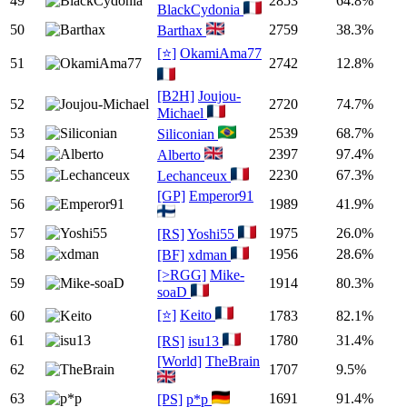
49
2853
64.8%
BlackCydonia
50
2759
38.3%
Barthax
[⭐]
OkamiAma77
51
2742
12.8%
[B2H]
Joujou-
52
2720
74.7%
Michael
53
2539
68.7%
Siliconian
54
2397
97.4%
Alberto
55
2230
67.3%
Lechanceux
[GP]
Emperor91
56
1989
41.9%
57
1975
26.0%
[RS]
Yoshi55
58
1956
28.6%
[BF]
xdman
[>RGG]
Mike-
59
1914
80.3%
soaD
[⭐]
Keito
60
1783
82.1%
61
1780
31.4%
[RS]
isu13
[World]
TheBrain
62
1707
9.5%
63
1691
91.4%
[PS]
p*p