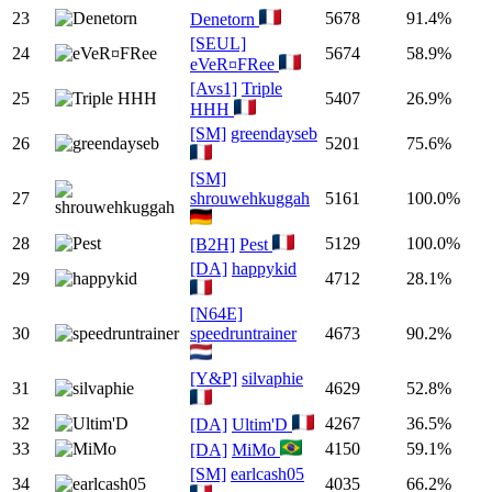
23
5678
91.4%
Denetorn
[SEUL]
24
5674
58.9%
eVeR¤FRee
[Avs1]
Triple
25
5407
26.9%
HHH
[SM]
greendayseb
26
5201
75.6%
[SM]
27
shrouwehkuggah
5161
100.0%
28
5129
100.0%
[B2H]
Pest
[DA]
happykid
29
4712
28.1%
[N64E]
30
speedruntrainer
4673
90.2%
[Y&P]
silvaphie
31
4629
52.8%
32
4267
36.5%
[DA]
Ultim'D
33
4150
59.1%
[DA]
MiMo
[SM]
earlcash05
34
4035
66.2%