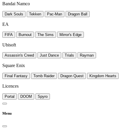
Bandai Namco
Dark Souls
Tekken
Pac-Man
Dragon Ball
EA
FIFA
Burnout
The Sims
Mirror's Edge
Ubisoft
Assassin's Creed
Just Dance
Trials
Rayman
Square Enix
Final Fantasy
Tomb Raider
Dragon Quest
Kingdom Hearts
Licences
Portal
DOOM
Spyro
Menu