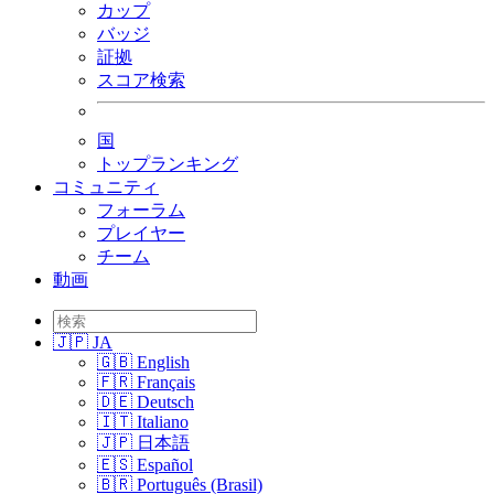
カップ
バッジ
証拠
スコア検索
国
トップランキング
コミュニティ
フォーラム
プレイヤー
チーム
動画
🇯🇵 JA
🇬🇧 English
🇫🇷 Français
🇩🇪 Deutsch
🇮🇹 Italiano
🇯🇵 日本語
🇪🇸 Español
🇧🇷 Português (Brasil)