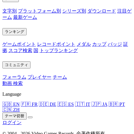
文字別
プラットフォーム別
シリーズ別
ダウンロード
注目ゲ
ーム
最新ゲーム
ランキング
ゲームポイント
レコードポイント
メダル
カップ
バッジ
証
拠
スコア検索
国
トップランキング
コミュニティ
フォーラム
プレイヤー
チーム
動画
検索
Language
🇬🇧 EN
🇫🇷 FR
🇩🇪 DE
🇪🇸 ES
🇮🇹 IT
🇯🇵 JA
🇧🇷 PT
🇨🇳 ZH
テーマ切替
ログイン
© 2004 - 2026 Video Games Records. 全著作権所有。