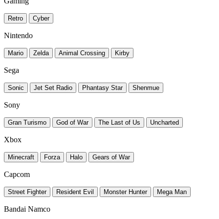
Gaming
Retro
Cyber
Nintendo
Mario
Zelda
Animal Crossing
Kirby
Sega
Sonic
Jet Set Radio
Phantasy Star
Shenmue
Sony
Gran Turismo
God of War
The Last of Us
Uncharted
Xbox
Minecraft
Forza
Halo
Gears of War
Capcom
Street Fighter
Resident Evil
Monster Hunter
Mega Man
Bandai Namco