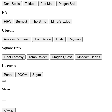
Dark Souls
Tekken
Pac-Man
Dragon Ball
EA
FIFA
Burnout
The Sims
Mirror's Edge
Ubisoft
Assassin's Creed
Just Dance
Trials
Rayman
Square Enix
Final Fantasy
Tomb Raider
Dragon Quest
Kingdom Hearts
Licences
Portal
DOOM
Spyro
Menu
ゲーム