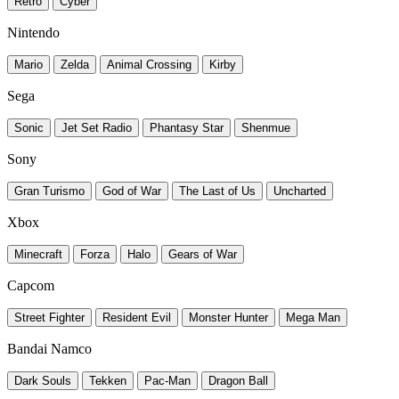
Retro
Cyber
Nintendo
Mario
Zelda
Animal Crossing
Kirby
Sega
Sonic
Jet Set Radio
Phantasy Star
Shenmue
Sony
Gran Turismo
God of War
The Last of Us
Uncharted
Xbox
Minecraft
Forza
Halo
Gears of War
Capcom
Street Fighter
Resident Evil
Monster Hunter
Mega Man
Bandai Namco
Dark Souls
Tekken
Pac-Man
Dragon Ball