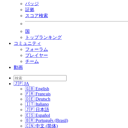
バッジ
証拠
スコア検索
国
トップランキング
コミュニティ
フォーラム
プレイヤー
チーム
動画
🇯🇵 JA
🇬🇧 English
🇫🇷 Français
🇩🇪 Deutsch
🇮🇹 Italiano
🇯🇵 日本語
🇪🇸 Español
🇧🇷 Português (Brasil)
🇨🇳 中文 (简体)