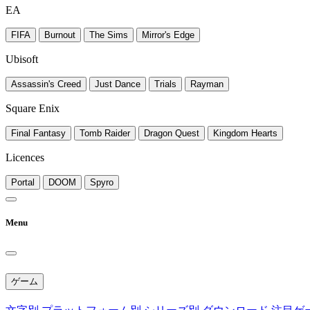
EA
FIFA
Burnout
The Sims
Mirror's Edge
Ubisoft
Assassin's Creed
Just Dance
Trials
Rayman
Square Enix
Final Fantasy
Tomb Raider
Dragon Quest
Kingdom Hearts
Licences
Portal
DOOM
Spyro
Menu
ゲーム