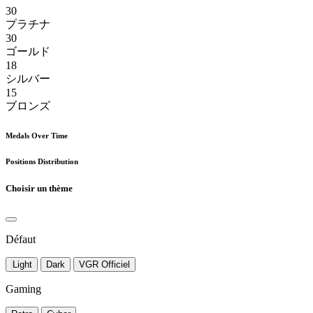
30
プラチナ
30
ゴールド
18
シルバー
15
ブロンズ
Medals Over Time
Positions Distribution
Choisir un thème
Défaut
Light
Dark
VGR Officiel
Gaming