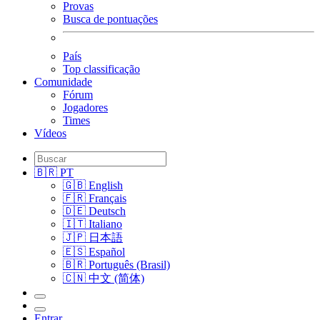
Provas
Busca de pontuações
País
Top classificação
Comunidade
Fórum
Jogadores
Times
Vídeos
🇧🇷 PT
🇬🇧 English
🇫🇷 Français
🇩🇪 Deutsch
🇮🇹 Italiano
🇯🇵 日本語
🇪🇸 Español
🇧🇷 Português (Brasil)
🇨🇳 中文 (简体)
Entrar