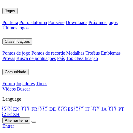
Jogos
Por letra
Por plataforma
Por série
Downloads
Próximos jogos
Últimos jogos
Classificações
Pontos de jogo
Pontos de recorde
Medalhas
Troféus
Emblemas
Provas
Busca de pontuações
País
Top classificação
Comunidade
Fórum
Jogadores
Times
Vídeos
Buscar
Language
🇬🇧 EN
🇫🇷 FR
🇩🇪 DE
🇪🇸 ES
🇮🇹 IT
🇯🇵 JA
🇧🇷 PT
🇨🇳 ZH
Alternar tema
Entrar