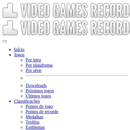
Início
Jogos
Por letra
Por plataforma
Por série
Downloads
Próximos jogos
Últimos jogos
Classificações
Pontos de jogo
Pontos de recorde
Medalhas
Troféus
Emblemas