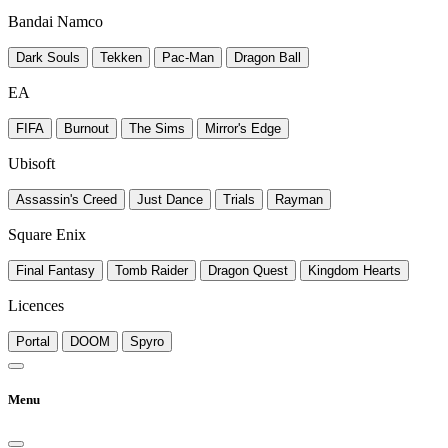
Bandai Namco
Dark Souls
Tekken
Pac-Man
Dragon Ball
EA
FIFA
Burnout
The Sims
Mirror's Edge
Ubisoft
Assassin's Creed
Just Dance
Trials
Rayman
Square Enix
Final Fantasy
Tomb Raider
Dragon Quest
Kingdom Hearts
Licences
Portal
DOOM
Spyro
Menu