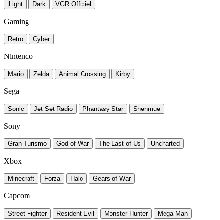
Light
Dark
VGR Officiel
Gaming
Retro
Cyber
Nintendo
Mario
Zelda
Animal Crossing
Kirby
Sega
Sonic
Jet Set Radio
Phantasy Star
Shenmue
Sony
Gran Turismo
God of War
The Last of Us
Uncharted
Xbox
Minecraft
Forza
Halo
Gears of War
Capcom
Street Fighter
Resident Evil
Monster Hunter
Mega Man