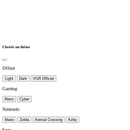
Choisir un thème
Défaut
Light
Dark
VGR Officiel
Gaming
Retro
Cyber
Nintendo
Mario
Zelda
Animal Crossing
Kirby
Sega