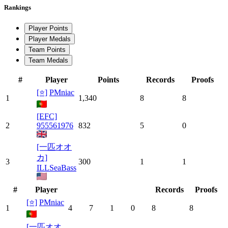
Rankings
Player Points
Player Medals
Team Points
Team Medals
#
Player
Points
Records
Proofs
[⭐]
PMniac
1
1,340
8
8
[EFC]
2
955561976
832
5
0
[一匹オオ
カ]
3
300
1
1
ILLSeaBass
#
Player
Records
Proofs
[⭐]
PMniac
1
4
7
1
0
8
8
[一匹オオ