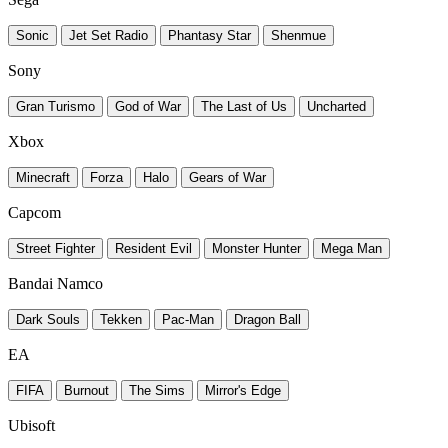
Sonic
Jet Set Radio
Phantasy Star
Shenmue
Sony
Gran Turismo
God of War
The Last of Us
Uncharted
Xbox
Minecraft
Forza
Halo
Gears of War
Capcom
Street Fighter
Resident Evil
Monster Hunter
Mega Man
Bandai Namco
Dark Souls
Tekken
Pac-Man
Dragon Ball
EA
FIFA
Burnout
The Sims
Mirror's Edge
Ubisoft