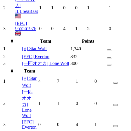
カ]
2
1
1
0
0
1
1
ILLSeaBass
[EFC]
3
955561976
0
0
4
1
5
0
#
Team
Points
[⭐] Star Wolf
1
1,340
2
[EFC] Everton
832
3
[一匹オオカ] Lone Wolf
300
#
Team
[⭐] Star
1
4
7
1
0
Wolf
[一匹
オオ
2
1
1
0
0
カ]
Lone
Wolf
[EFC]
3
0
0
4
1
Everton