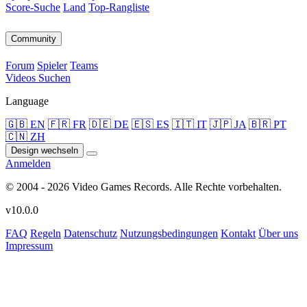
Score-Suche
Land
Top-Rangliste
Community
Forum
Spieler
Teams
Videos
Suchen
Language
🇬🇧 EN
🇫🇷 FR
🇩🇪 DE
🇪🇸 ES
🇮🇹 IT
🇯🇵 JA
🇧🇷 PT
🇨🇳 ZH
Design wechseln
Anmelden
© 2004 - 2026 Video Games Records. Alle Rechte vorbehalten.
v10.0.0
FAQ
Regeln
Datenschutz
Nutzungsbedingungen
Kontakt
Über uns
Impressum