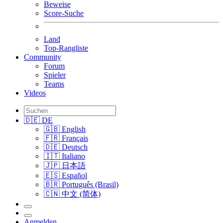
Beweise
Score-Suche
Land
Top-Rangliste
Community
Forum
Spieler
Teams
Videos
🇩🇪 DE
🇬🇧 English
🇫🇷 Français
🇩🇪 Deutsch
🇮🇹 Italiano
🇯🇵 日本語
🇪🇸 Español
🇧🇷 Português (Brasil)
🇨🇳 中文 (简体)
Anmelden