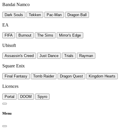
Bandai Namco
Dark Souls
Tekken
Pac-Man
Dragon Ball
EA
FIFA
Burnout
The Sims
Mirror's Edge
Ubisoft
Assassin's Creed
Just Dance
Trials
Rayman
Square Enix
Final Fantasy
Tomb Raider
Dragon Quest
Kingdom Hearts
Licences
Portal
DOOM
Spyro
Menu