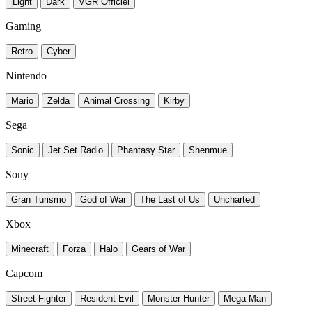
Light
Dark
VGR Officiel
Gaming
Retro
Cyber
Nintendo
Mario
Zelda
Animal Crossing
Kirby
Sega
Sonic
Jet Set Radio
Phantasy Star
Shenmue
Sony
Gran Turismo
God of War
The Last of Us
Uncharted
Xbox
Minecraft
Forza
Halo
Gears of War
Capcom
Street Fighter
Resident Evil
Monster Hunter
Mega Man