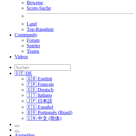
Beweise
Score-Suche
Land
Top-Rangliste
Community
Forum
Spieler
Teams
Videos
🇩🇪 DE
🇬🇧 English
🇫🇷 Français
🇩🇪 Deutsch
🇮🇹 Italiano
🇯🇵 日本語
🇪🇸 Español
🇧🇷 Português (Brasil)
🇨🇳 中文 (简体)
Anmelden