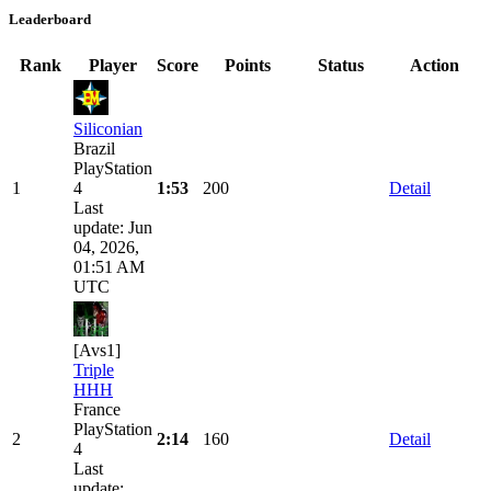
Leaderboard
Rank
Player
Score
Points
Status
Action
Siliconian
Brazil
PlayStation
1
4
1:53
200
Detail
Last
update: Jun
04, 2026,
01:51 AM
UTC
[Avs1]
Triple
HHH
France
PlayStation
2
2:14
160
Detail
4
Last
update: