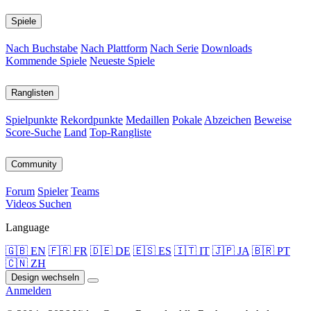
Spiele
Nach Buchstabe
Nach Plattform
Nach Serie
Downloads
Kommende Spiele
Neueste Spiele
Ranglisten
Spielpunkte
Rekordpunkte
Medaillen
Pokale
Abzeichen
Beweise
Score-Suche
Land
Top-Rangliste
Community
Forum
Spieler
Teams
Videos
Suchen
Language
🇬🇧 EN
🇫🇷 FR
🇩🇪 DE
🇪🇸 ES
🇮🇹 IT
🇯🇵 JA
🇧🇷 PT
🇨🇳 ZH
Design wechseln
Anmelden