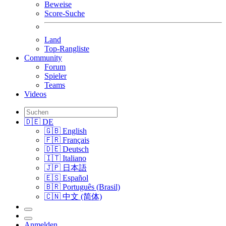
Beweise
Score-Suche
Land
Top-Rangliste
Community
Forum
Spieler
Teams
Videos
🇩🇪 DE
🇬🇧 English
🇫🇷 Français
🇩🇪 Deutsch
🇮🇹 Italiano
🇯🇵 日本語
🇪🇸 Español
🇧🇷 Português (Brasil)
🇨🇳 中文 (简体)
Anmelden