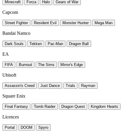
Minecraft
Forza
Halo
Gears of War
Capcom
Street Fighter
Resident Evil
Monster Hunter
Mega Man
Bandai Namco
Dark Souls
Tekken
Pac-Man
Dragon Ball
EA
FIFA
Burnout
The Sims
Mirror's Edge
Ubisoft
Assassin's Creed
Just Dance
Trials
Rayman
Square Enix
Final Fantasy
Tomb Raider
Dragon Quest
Kingdom Hearts
Licences
Portal
DOOM
Spyro