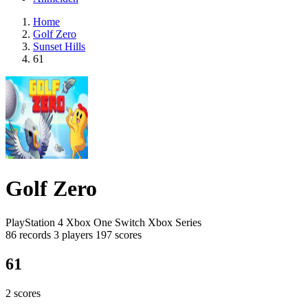
Home
Golf Zero
Sunset Hills
61
Golf Zero
PlayStation 4
Xbox One
Switch
Xbox Series
86 records
3 players
197 scores
61
2 scores