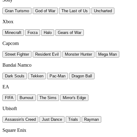
Gran Turismo
God of War
The Last of Us
Uncharted
Xbox
Minecraft
Forza
Halo
Gears of War
Capcom
Street Fighter
Resident Evil
Monster Hunter
Mega Man
Bandai Namco
Dark Souls
Tekken
Pac-Man
Dragon Ball
EA
FIFA
Burnout
The Sims
Mirror's Edge
Ubisoft
Assassin's Creed
Just Dance
Trials
Rayman
Square Enix