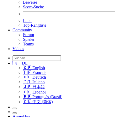
Beweise
Score-Suche
Land
Top-Rangliste
Community
Forum
Spieler
Teams
Videos
🇩🇪 DE
🇬🇧 English
🇫🇷 Français
🇩🇪 Deutsch
🇮🇹 Italiano
🇯🇵 日本語
🇪🇸 Español
🇧🇷 Português (Brasil)
🇨🇳 中文 (简体)
Anmelden