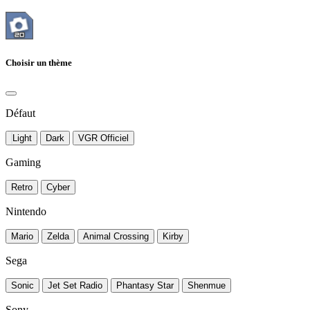
Choisir un thème
Défaut
Light
Dark
VGR Officiel
Gaming
Retro
Cyber
Nintendo
Mario
Zelda
Animal Crossing
Kirby
Sega
Sonic
Jet Set Radio
Phantasy Star
Shenmue
Sony