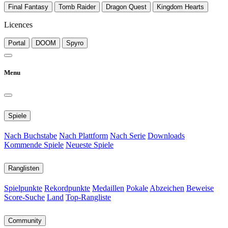
Final Fantasy
Tomb Raider
Dragon Quest
Kingdom Hearts
Licences
Portal
DOOM
Spyro
Menu
Spiele
Nach Buchstabe
Nach Plattform
Nach Serie
Downloads
Kommende Spiele
Neueste Spiele
Ranglisten
Spielpunkte
Rekordpunkte
Medaillen
Pokale
Abzeichen
Beweise
Score-Suche
Land
Top-Rangliste
Community