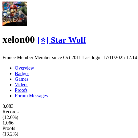
xelon00
[⭐] Star Wolf
France
Member
Member since Oct 2011
Last login 17/11/2025 12:1
Overview
Badges
Games
Videos
Proofs
Forum Messages
8,083
Records
(12.0%)
1,066
Proofs
(13.2%)