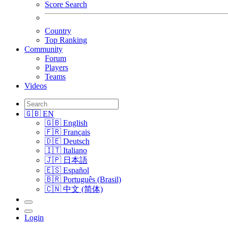
Score Search
Country
Top Ranking
Community
Forum
Players
Teams
Videos
🇬🇧 EN
🇬🇧 English
🇫🇷 Français
🇩🇪 Deutsch
🇮🇹 Italiano
🇯🇵 日本語
🇪🇸 Español
🇧🇷 Português (Brasil)
🇨🇳 中文 (简体)
Login