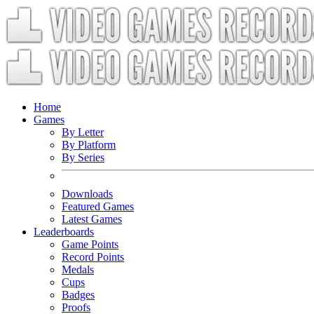
Home
Games
By Letter
By Platform
By Series
Downloads
Featured Games
Latest Games
Leaderboards
Game Points
Record Points
Medals
Cups
Badges
Proofs