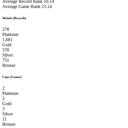
Average Record Rank
10.14
Average Game Rank
23.14
Medals (Records)
278
Platinum
1,681
Gold
570
Silver
751
Bronze
Cups (Games)
2
Platinum
2
Gold
3
Silver
11
Bronze