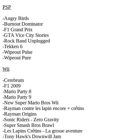
PSP
-Angry Birds
-Burnout Dominator
-F1 Grand Prix
-GTA Vice City Stories
-Rock Band Unplugged
-Tekken 6
-Wipeout Pulse
-Wipeout Pure
Wii
-Cerebrum
-F1 2009
-Mario Party 8
-Mario Party 9
-New Super Mario Bros Wii
-Rayman contre les lapin encore + crétins
-Rayman Origins
-Sonic Riders - Zero Gravity
-Super Smash Bros Brawl
-Les Lapins Crétins - La grosse aventure
-Tony Hawk's Downwill Jam