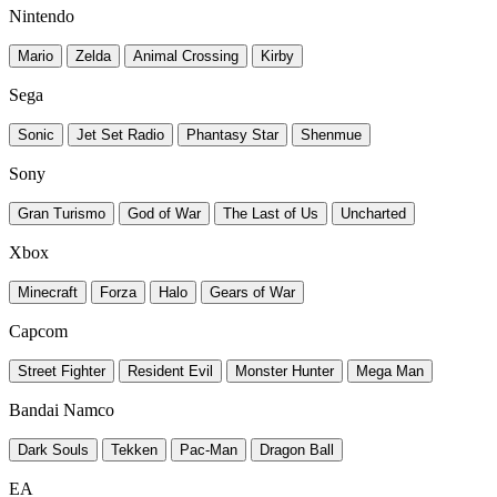
Nintendo
Mario
Zelda
Animal Crossing
Kirby
Sega
Sonic
Jet Set Radio
Phantasy Star
Shenmue
Sony
Gran Turismo
God of War
The Last of Us
Uncharted
Xbox
Minecraft
Forza
Halo
Gears of War
Capcom
Street Fighter
Resident Evil
Monster Hunter
Mega Man
Bandai Namco
Dark Souls
Tekken
Pac-Man
Dragon Ball
EA