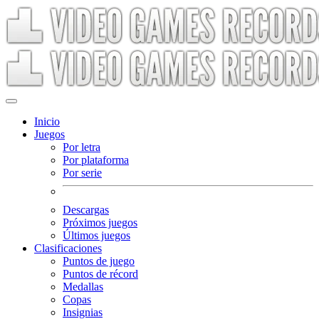
Inicio
Juegos
Por letra
Por plataforma
Por serie
Descargas
Próximos juegos
Últimos juegos
Clasificaciones
Puntos de juego
Puntos de récord
Medallas
Copas
Insignias