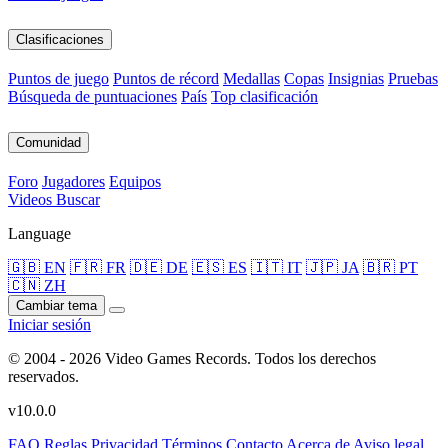
Clasificaciones
Puntos de juego
Puntos de récord
Medallas
Copas
Insignias
Pruebas
Búsqueda de puntuaciones
País
Top clasificación
Comunidad
Foro
Jugadores
Equipos
Videos
Buscar
Language
🇬🇧 EN
🇫🇷 FR
🇩🇪 DE
🇪🇸 ES
🇮🇹 IT
🇯🇵 JA
🇧🇷 PT
🇨🇳 ZH
Cambiar tema
Iniciar sesión
© 2004 - 2026 Video Games Records. Todos los derechos
reservados.
v10.0.0
FAQ
Reglas
Privacidad
Términos
Contacto
Acerca de
Aviso legal