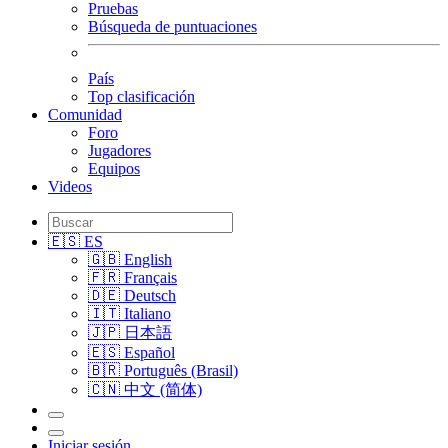
Pruebas
Búsqueda de puntuaciones
País
Top clasificación
Comunidad
Foro
Jugadores
Equipos
Videos
🇪🇸 ES
🇬🇧 English
🇫🇷 Français
🇩🇪 Deutsch
🇮🇹 Italiano
🇯🇵 日本語
🇪🇸 Español
🇧🇷 Português (Brasil)
🇨🇳 中文 (简体)
Iniciar sesión