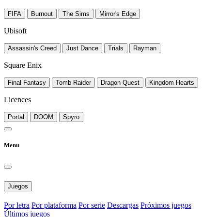
FIFA
Burnout
The Sims
Mirror's Edge
Ubisoft
Assassin's Creed
Just Dance
Trials
Rayman
Square Enix
Final Fantasy
Tomb Raider
Dragon Quest
Kingdom Hearts
Licences
Portal
DOOM
Spyro
Menu
Juegos
Por letra
Por plataforma
Por serie
Descargas
Próximos juegos
Últimos juegos