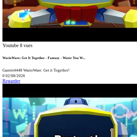
Youtube
8 vues
WarioWare: Get It Together - Fantasy - Water You W...
Garrett4448
WarioWare: Get it Together!
0
02/08/2026
Regarder