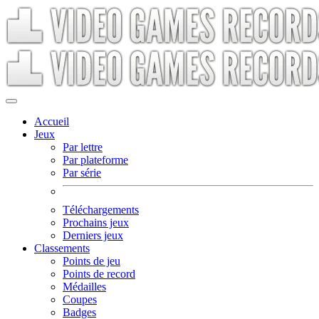
Accueil
Jeux
Par lettre
Par plateforme
Par série
Téléchargements
Prochains jeux
Derniers jeux
Classements
Points de jeu
Points de record
Médailles
Coupes
Badges