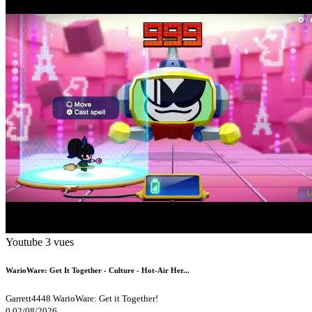
Youtube
3 vues
WarioWare: Get It Together - Culture - Hot-Air Her...
Garrett4448
WarioWare: Get it Together!
0
02/08/2026