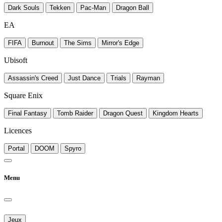
Dark Souls
Tekken
Pac-Man
Dragon Ball
EA
FIFA
Burnout
The Sims
Mirror's Edge
Ubisoft
Assassin's Creed
Just Dance
Trials
Rayman
Square Enix
Final Fantasy
Tomb Raider
Dragon Quest
Kingdom Hearts
Licences
Portal
DOOM
Spyro
Menu
Jeux