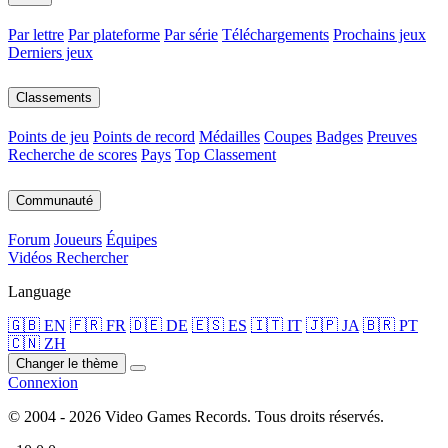
Par lettre
Par plateforme
Par série
Téléchargements
Prochains jeux
Derniers jeux
Classements
Points de jeu
Points de record
Médailles
Coupes
Badges
Preuves
Recherche de scores
Pays
Top Classement
Communauté
Forum
Joueurs
Équipes
Vidéos
Rechercher
Language
🇬🇧 EN
🇫🇷 FR
🇩🇪 DE
🇪🇸 ES
🇮🇹 IT
🇯🇵 JA
🇧🇷 PT
🇨🇳 ZH
Changer le thème
Connexion
© 2004 - 2026 Video Games Records. Tous droits réservés.