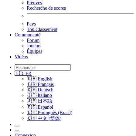
Preuves
Recherche de scores
Pays
Top Classement
Communauté
Forum
Joueurs
Équipes
Vidéos
🇫🇷 FR
🇬🇧 English
🇫🇷 Français
🇩🇪 Deutsch
🇮🇹 Italiano
🇯🇵 日本語
🇪🇸 Español
🇧🇷 Português (Brasil)
🇨🇳 中文 (简体)
Connexion