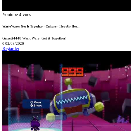
Youtube
4 vues
WarioWare: Get It Together - Culture - Hot-Air Her...
Garrett4448
WarioWare: Get it Together!
0
02/08/2026
Regarder