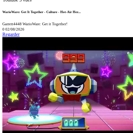
WarioWare: Get It Together - Culture - Hot-Air Her...
Garrett4448
WarioWare: Get it Together!
0
02/08/2026
Regarder