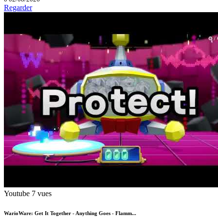
Regarder
Youtube
7 vues
WarioWare: Get It Together - Anything Goes - Flamm...