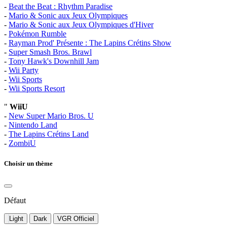
-
Beat the Beat : Rhythm Paradise
-
Mario & Sonic aux Jeux Olympiques
-
Mario & Sonic aux Jeux Olympiques d'Hiver
-
Pokémon Rumble
-
Rayman Prod' Présente : The Lapins Crétins Show
-
Super Smash Bros. Brawl
-
Tony Hawk's Downhill Jam
-
Wii Party
-
Wii Sports
-
Wii Sports Resort
"
WiiU
-
New Super Mario Bros. U
-
Nintendo Land
-
The Lapins Crétins Land
-
ZombiU
Choisir un thème
Défaut
Light
Dark
VGR Officiel