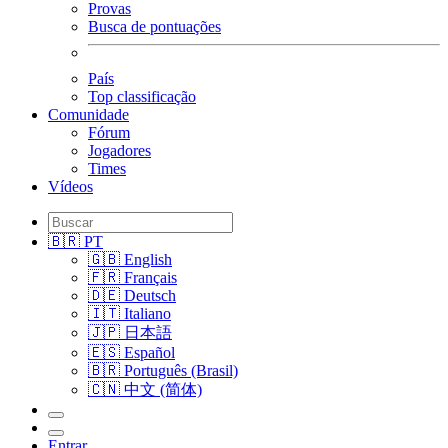
Provas
Busca de pontuações
País
Top classificação
Comunidade
Fórum
Jogadores
Times
Vídeos
🇧🇷 PT
🇬🇧 English
🇫🇷 Français
🇩🇪 Deutsch
🇮🇹 Italiano
🇯🇵 日本語
🇪🇸 Español
🇧🇷 Português (Brasil)
🇨🇳 中文 (简体)
Entrar