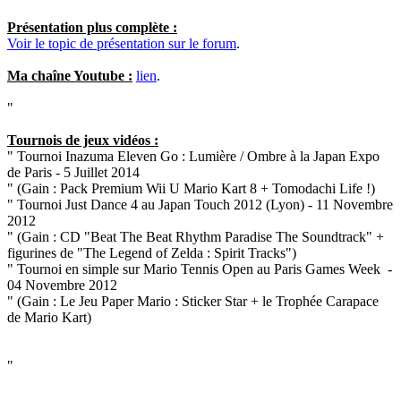
Présentation plus complète :
Voir le topic de présentation sur le forum
.
Ma chaîne Youtube :
lien
.
"
Tournois de jeux vidéos :
" Tournoi Inazuma Eleven Go : Lumière / Ombre à la Japan Expo
de Paris - 5 Juillet 2014
" (Gain : Pack Premium Wii U Mario Kart 8 + Tomodachi Life !)
" Tournoi Just Dance 4 au Japan Touch 2012 (Lyon) - 11 Novembre
2012
" (Gain : CD "Beat The Beat Rhythm Paradise The Soundtrack" +
figurines de "The Legend of Zelda : Spirit Tracks")
" Tournoi en simple sur Mario Tennis Open au Paris Games Week -
04 Novembre 2012
" (Gain : Le Jeu Paper Mario : Sticker Star + le Trophée Carapace
de Mario Kart)
"