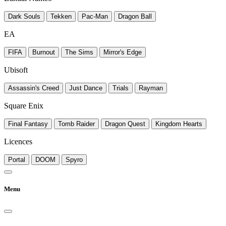
Dark Souls
Tekken
Pac-Man
Dragon Ball
EA
FIFA
Burnout
The Sims
Mirror's Edge
Ubisoft
Assassin's Creed
Just Dance
Trials
Rayman
Square Enix
Final Fantasy
Tomb Raider
Dragon Quest
Kingdom Hearts
Licences
Portal
DOOM
Spyro
Menu