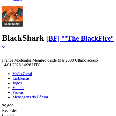
BlackShark
[BF] °°The BlackFire°
°
France
Moderator
Membro desde Mar 2008
Último acesso
14/01/2026 14:26 UTC
Visão Geral
Emblemas
Jogos
Vídeos
Provas
Mensagens do Fórum
29,699
Recordes
(36.0%)