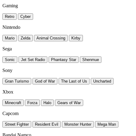
Gaming
Retro
Cyber
Nintendo
Mario
Zelda
Animal Crossing
Kirby
Sega
Sonic
Jet Set Radio
Phantasy Star
Shenmue
Sony
Gran Turismo
God of War
The Last of Us
Uncharted
Xbox
Minecraft
Forza
Halo
Gears of War
Capcom
Street Fighter
Resident Evil
Monster Hunter
Mega Man
Bandai Namco