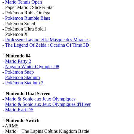
-
Mario Tennis Open
- Paper Mario : Sticker Star
- Pokémon Rubis Oméga
-
Pokémon Rumble Blast
- Pokémon Soleil
- Pokémon Ultra Soleil
- Pokémon X
-
Professeur Layton et le Masque des Miracles
-
The Legend Of Zelda : Ocarina Of Time 3D
"
Nintendo 64
-
Mario Party 2
-
Nagano Winter Olympics 98
-
Pokémon Snap
-
Pokémon Stadium
-
Pokémon Stadium 2
"
Nintendo Dual Screen
-
Mario & Sonic aux Jeux Olympiques
-
Mario & Sonic aux Jeux Olympiques d'Hiver
-
Mario Kart DS
"
Nintendo Switch
- ARMS
- Mario + The Lapins Crétins Kingdom Battle