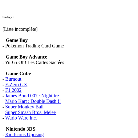
Coleção
[Liste incomplète]
"
Game Boy
- Pokémon Trading Card Game
"
Game Boy Advance
- Yu-Gi-Oh! Les Cartes Sacrées
"
Game Cube
-
Burnout
-
F-Zero GX
-
F1 2002
-
James Bond 007 : Nightfire
-
Mario Kart : Double Dash !!
-
Super Monkey Ball
-
Super Smash Bros. Melee
-
Wario Ware Inc.
"
Nintendo 3DS
-
Kid Icarus Uprising