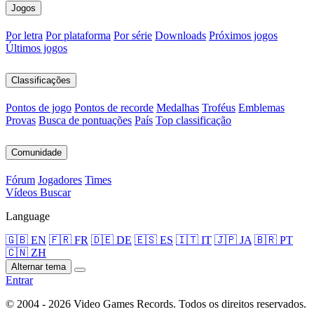
Jogos
Por letra
Por plataforma
Por série
Downloads
Próximos jogos
Últimos jogos
Classificações
Pontos de jogo
Pontos de recorde
Medalhas
Troféus
Emblemas
Provas
Busca de pontuações
País
Top classificação
Comunidade
Fórum
Jogadores
Times
Vídeos
Buscar
Language
🇬🇧 EN
🇫🇷 FR
🇩🇪 DE
🇪🇸 ES
🇮🇹 IT
🇯🇵 JA
🇧🇷 PT
🇨🇳 ZH
Alternar tema
Entrar
© 2004 - 2026 Video Games Records. Todos os direitos reservados.