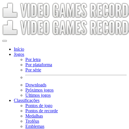
Início
Jogos
Por letra
Por plataforma
Por série
Downloads
Próximos jogos
Últimos jogos
Classificações
Pontos de jogo
Pontos de recorde
Medalhas
Troféus
Emblemas