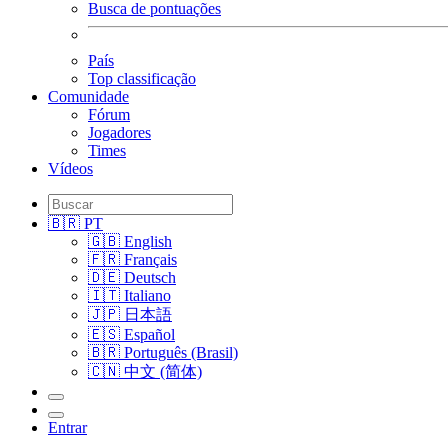
Busca de pontuações
País
Top classificação
Comunidade
Fórum
Jogadores
Times
Vídeos
🇧🇷 PT
🇬🇧 English
🇫🇷 Français
🇩🇪 Deutsch
🇮🇹 Italiano
🇯🇵 日本語
🇪🇸 Español
🇧🇷 Português (Brasil)
🇨🇳 中文 (简体)
Entrar