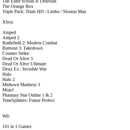
The Elder Scrolls 4: Oblivion
The Orange Box
Triple Pack: Trials HD / Limbo / Slosion Man
Xbox:
Amped
Amped 2
Battlefield 2: Modern Combat
Burnout 3: Takedown
Counter Strike
Dead Or Alive 3
Dead Or Alive Ultimate
Deux Ex : Invisible War
Halo
Halo 2
Midtown Madness 3
Mojo!
Phantasy Star Online 1 & 2
TimeSplitters: Future Perfect
Wii:
101 in 1 Games