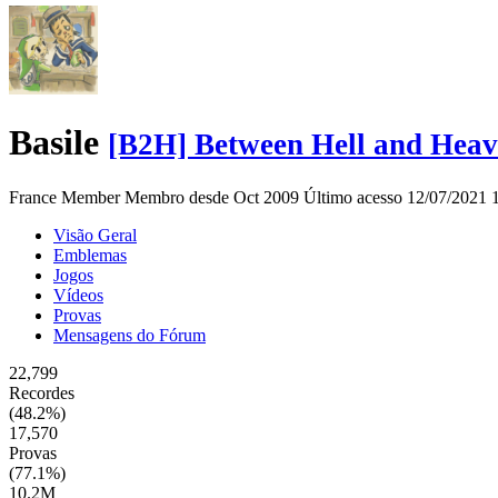
Basile
[B2H] Between Hell and Hea
France
Member
Membro desde Oct 2009
Último acesso 12/07/2021
Visão Geral
Emblemas
Jogos
Vídeos
Provas
Mensagens do Fórum
22,799
Recordes
(48.2%)
17,570
Provas
(77.1%)
10.2M