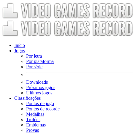
Início
Jogos
Por letra
Por plataforma
Por série
Downloads
Próximos jogos
Últimos jogos
Classificações
Pontos de jogo
Pontos de recorde
Medalhas
Troféus
Emblemas
Provas