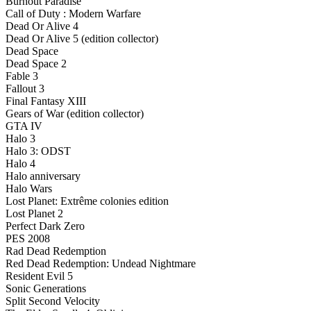
Burnout Paradise
Call of Duty : Modern Warfare
Dead Or Alive 4
Dead Or Alive 5 (edition collector)
Dead Space
Dead Space 2
Fable 3
Fallout 3
Final Fantasy XIII
Gears of War (edition collector)
GTA IV
Halo 3
Halo 3: ODST
Halo 4
Halo anniversary
Halo Wars
Lost Planet: Extrême colonies edition
Lost Planet 2
Perfect Dark Zero
PES 2008
Rad Dead Redemption
Red Dead Redemption: Undead Nightmare
Resident Evil 5
Sonic Generations
Split Second Velocity