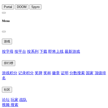
Portal
DOOM
Spyro
Menu
游戏
按字母
按平台
按系列
下载
即将上线
最新游戏
排行榜
游戏积分
记录积分
奖牌
奖杯
徽章
证明
分数搜索
国家
顶级排
名
社区
论坛
玩家
战队
视频
搜索