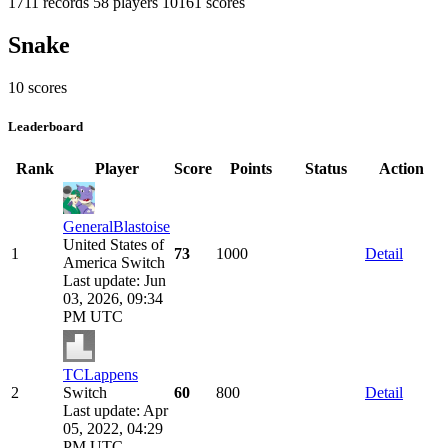
1711 records
58 players
10161 scores
Snake
10 scores
Leaderboard
Rank
Player
Score
Points
Status
Action
GeneralBlastoise
United States of
1
73
1000
Detail
America
Switch
Last update: Jun
03, 2026, 09:34
PM UTC
TCLappens
2
Switch
60
800
Detail
Last update: Apr
05, 2022, 04:29
PM UTC