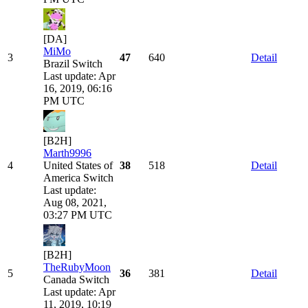
[DA]
MiMo
3
47
640
Detail
Brazil
Switch
Last update: Apr
16, 2019, 06:16
PM UTC
[B2H]
Marth9996
4
United States of
38
518
Detail
America
Switch
Last update:
Aug 08, 2021,
03:27 PM UTC
[B2H]
TheRubyMoon
5
36
381
Detail
Canada
Switch
Last update: Apr
11, 2019, 10:19