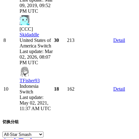
09, 2019, 09:52
PM UTC
[CCC]
Skidaddle
8
United States of
30
213
Detail
America
Switch
Last update: Mar
02, 2026, 08:07
PM UTC
TFisher93
Indonesia
10
18
162
Detail
Switch
Last update:
May 02, 2021,
11:37 AM UTC
切换分组