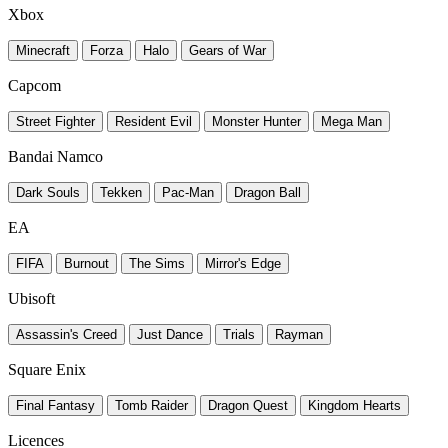
Xbox
Minecraft
Forza
Halo
Gears of War
Capcom
Street Fighter
Resident Evil
Monster Hunter
Mega Man
Bandai Namco
Dark Souls
Tekken
Pac-Man
Dragon Ball
EA
FIFA
Burnout
The Sims
Mirror's Edge
Ubisoft
Assassin's Creed
Just Dance
Trials
Rayman
Square Enix
Final Fantasy
Tomb Raider
Dragon Quest
Kingdom Hearts
Licences