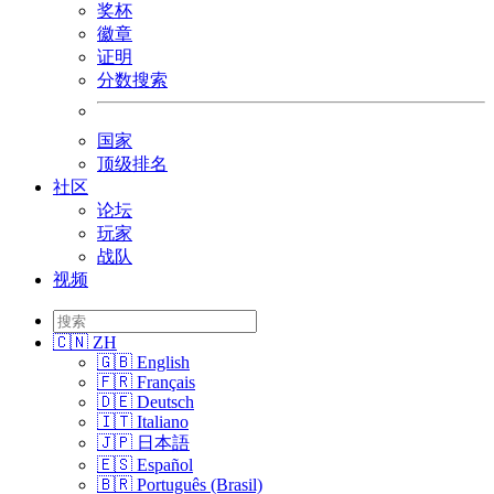
奖杯
徽章
证明
分数搜索
国家
顶级排名
社区
论坛
玩家
战队
视频
🇨🇳 ZH
🇬🇧 English
🇫🇷 Français
🇩🇪 Deutsch
🇮🇹 Italiano
🇯🇵 日本語
🇪🇸 Español
🇧🇷 Português (Brasil)