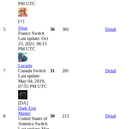
PM UTC
[⭐]
Djon
5
36
381
Detail
France
Switch
Last update: Oct
23, 2021, 06:15
PM UTC
Lucario
7
Canada
Switch
31
281
Detail
Last update:
May 04, 2019,
07:55 PM UTC
[DA]
Dark Eon
Master
8
30
213
Detail
United States of
America
Switch
Last update: Mar