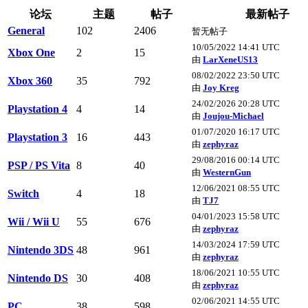
论坛
主题
帖子
最新帖子
General
102
2406
暂无帖子
10/05/2022 14:41 UTC
Xbox One
2
15
由
LarXeneUS13
08/02/2022 23:50 UTC
Xbox 360
35
792
由
Joy Kreg
24/02/2026 20:28 UTC
Playstation 4
4
14
由
Joujou-Michael
01/07/2020 16:17 UTC
Playstation 3
16
443
由
zephyraz
29/08/2016 00:14 UTC
PSP / PS Vita
8
40
由
WesternGun
12/06/2021 08:55 UTC
Switch
4
18
由
TJ7
04/01/2023 15:58 UTC
Wii / Wii U
55
676
由
zephyraz
14/03/2024 17:59 UTC
Nintendo 3DS
48
961
由
zephyraz
18/06/2021 10:55 UTC
Nintendo DS
30
408
由
zephyraz
02/06/2021 14:55 UTC
PC
38
598