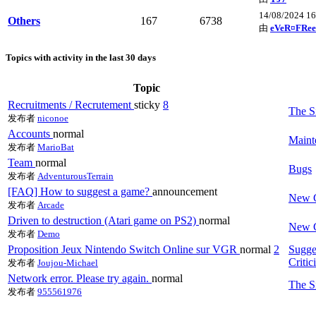
14/08/2024 1
Others
167
6738
由
eVeR¤FRee
Topics with activity in the last 30 days
Topic
Recruitments / Recrutement
sticky
8
The S
发布者
niconoe
Accounts
normal
Maint
发布者
MarioBat
Team
normal
Bugs
发布者
AdventurousTerrain
[FAQ] How to suggest a game?
announcement
New 
发布者
Arcade
Driven to destruction (Atari game on PS2)
normal
New 
发布者
Demo
Proposition Jeux Nintendo Switch Online sur VGR
normal
2
Sugge
Critic
发布者
Joujou-Michael
Network error. Please try again.
normal
The S
发布者
955561976