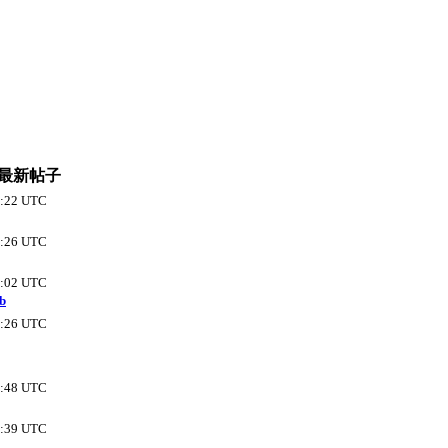
最新帖子
9:22 UTC
0:26 UTC
7:02 UTC
b
2:26 UTC
9:48 UTC
6:39 UTC