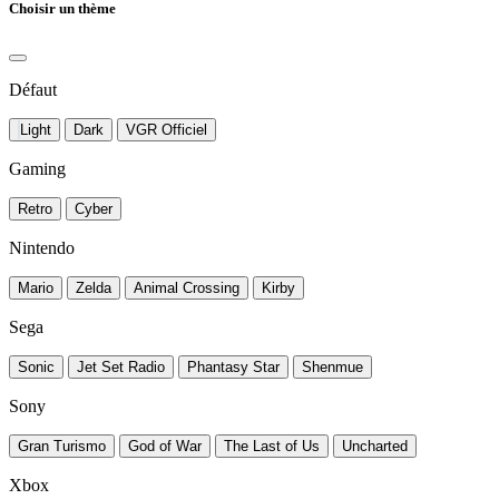
Choisir un thème
Défaut
Light
Dark
VGR Officiel
Gaming
Retro
Cyber
Nintendo
Mario
Zelda
Animal Crossing
Kirby
Sega
Sonic
Jet Set Radio
Phantasy Star
Shenmue
Sony
Gran Turismo
God of War
The Last of Us
Uncharted
Xbox