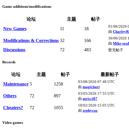
Game additions/modifications
论坛
主题
帖子
01/08/2026 
New Games
11
18
由
CharleyR
30/06/2026 
Modifications & Corrections
32
166
由
Mike-soa
Discussions
72
483
暂无帖子
Records
论坛
主题
帖子
最新帖子
03/08/2026 07:48 UTC
Maintenance
5
1258
由
magicbart
03/05/2026 17:55 UTC
Others
72
897
由
mricci07
18/02/2026 15:05 UTC
Cheaters?
72
1055
由
zephyraz
Video games