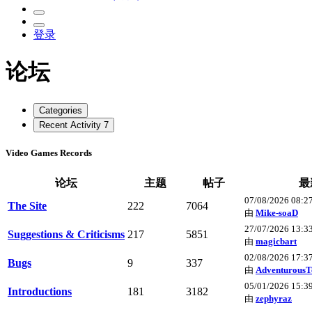
登录
论坛
Categories
Recent Activity
7
Video Games Records
论坛
主题
帖子
最
07/08/2026 08:2
The Site
222
7064
由
Mike-soaD
27/07/2026 13:3
Suggestions & Criticisms
217
5851
由
magicbart
02/08/2026 17:3
Bugs
9
337
由
AdventurousT
05/01/2026 15:3
Introductions
181
3182
由
zephyraz