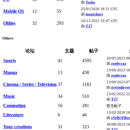
由
Tseko
25/01/2026 18:51 UTC
Mobile OS
12
55
由
magicbart
10/11/2021 19:47 UTC
Oldies
32
293
由
TJ7
Others
论坛
主题
帖子
26/05/2023 0
Sports
41
4595
由
zephyraz
13/09/2023 1
Manga
13
458
由
zephyraz
13/09/2023 0
Cinema / Series / Television
37
1183
由
greendayse
23/02/2022 2
Music
34
510
由
TJ7
Computing
16
281
暂无帖子
13/03/2018 1
Literature
6
46
由
eVeR¤FRee
30/08/2023 1
Your creations
31
323
由
TJ7