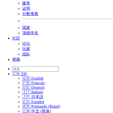
徽章
证明
分数搜索
国家
顶级排名
社区
论坛
玩家
战队
视频
🇨🇳 ZH
🇬🇧 English
🇫🇷 Français
🇩🇪 Deutsch
🇮🇹 Italiano
🇯🇵 日本語
🇪🇸 Español
🇧🇷 Português (Brasil)
🇨🇳 中文 (简体)