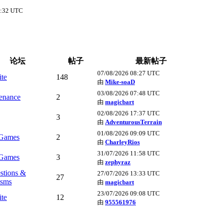
6:32 UTC
论坛
帖子
最新帖子
07/08/2026 08:27 UTC
ite
148
由
Mike-soaD
03/08/2026 07:48 UTC
enance
2
由
magicbart
02/08/2026 17:37 UTC
3
由
AdventurousTerrain
01/08/2026 09:09 UTC
Games
2
由
CharleyRios
31/07/2026 11:58 UTC
Games
3
由
zephyraz
stions &
27/07/2026 13:33 UTC
27
isms
由
magicbart
23/07/2026 09:08 UTC
ite
12
由
955561976