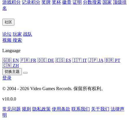
游戏积分
记录积分
奖牌
奖杯
徽章
证明
分数搜索
国家
顶级排
名
社区
论坛
玩家
战队
视频
搜索
Language
🇬🇧 EN
🇫🇷 FR
🇩🇪 DE
🇪🇸 ES
🇮🇹 IT
🇯🇵 JA
🇧🇷 PT
🇨🇳 ZH
切换主题
登录
© 2004 - 2026 Video Games Records. 保留所有权利。
v10.0.0
常见问题
规则
隐私政策
使用条款
联系我们
关于我们
法律声
明