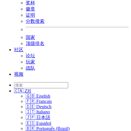
奖杯
徽章
证明
分数搜索
国家
顶级排名
社区
论坛
玩家
战队
视频
🇨🇳 ZH
🇬🇧 English
🇫🇷 Français
🇩🇪 Deutsch
🇮🇹 Italiano
🇯🇵 日本語
🇪🇸 Español
🇧🇷 Português (Brasil)