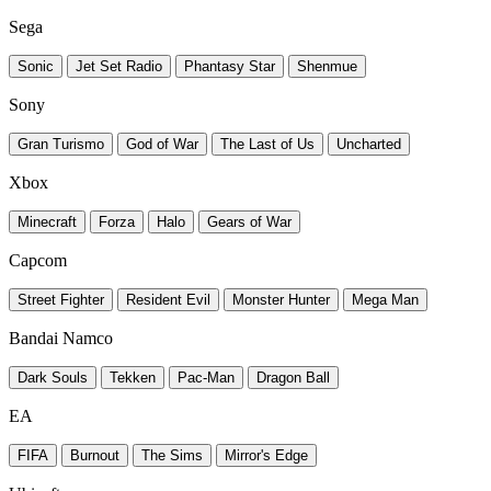
Sega
Sonic
Jet Set Radio
Phantasy Star
Shenmue
Sony
Gran Turismo
God of War
The Last of Us
Uncharted
Xbox
Minecraft
Forza
Halo
Gears of War
Capcom
Street Fighter
Resident Evil
Monster Hunter
Mega Man
Bandai Namco
Dark Souls
Tekken
Pac-Man
Dragon Ball
EA
FIFA
Burnout
The Sims
Mirror's Edge