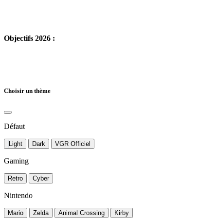
Objectifs 2026 :
Choisir un thème
Défaut
Light
Dark
VGR Officiel
Gaming
Retro
Cyber
Nintendo
Mario
Zelda
Animal Crossing
Kirby