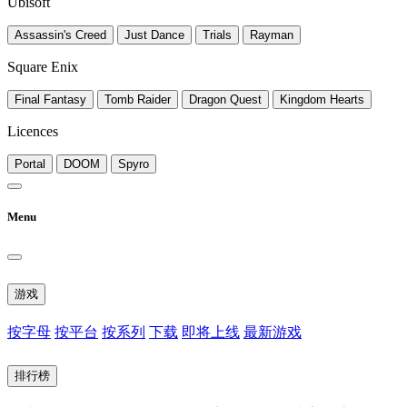
Ubisoft
Assassin's Creed
Just Dance
Trials
Rayman
Square Enix
Final Fantasy
Tomb Raider
Dragon Quest
Kingdom Hearts
Licences
Portal
DOOM
Spyro
Menu
游戏
按字母
按平台
按系列
下载
即将上线
最新游戏
排行榜