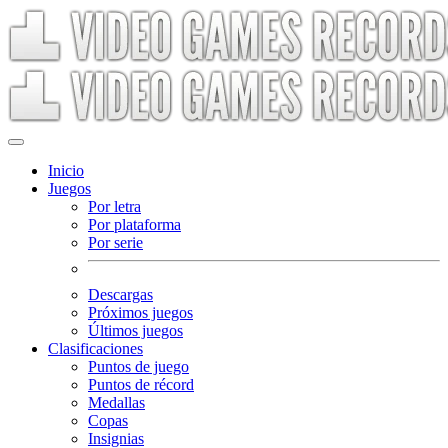
Inicio
Juegos
Por letra
Por plataforma
Por serie
Descargas
Próximos juegos
Últimos juegos
Clasificaciones
Puntos de juego
Puntos de récord
Medallas
Copas
Insignias