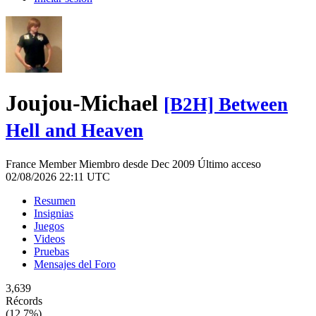
Joujou-Michael
[B2H] Between
Hell and Heaven
France
Member
Miembro desde Dec 2009
Último acceso
02/08/2026 22:11 UTC
Resumen
Insignias
Juegos
Videos
Pruebas
Mensajes del Foro
3,639
Récords
(12.7%)