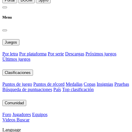
Portal
DOOM
Spyro
Menu
Juegos
Por letra
Por plataforma
Por serie
Descargas
Próximos juegos
Últimos juegos
Clasificaciones
Puntos de juego
Puntos de récord
Medallas
Copas
Insignias
Pruebas
Búsqueda de puntuaciones
País
Top clasificación
Comunidad
Foro
Jugadores
Equipos
Videos
Buscar
Language