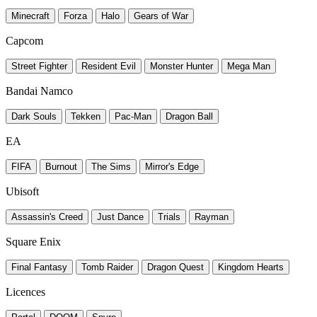
Minecraft
Forza
Halo
Gears of War
Capcom
Street Fighter
Resident Evil
Monster Hunter
Mega Man
Bandai Namco
Dark Souls
Tekken
Pac-Man
Dragon Ball
EA
FIFA
Burnout
The Sims
Mirror's Edge
Ubisoft
Assassin's Creed
Just Dance
Trials
Rayman
Square Enix
Final Fantasy
Tomb Raider
Dragon Quest
Kingdom Hearts
Licences