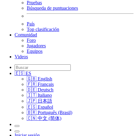
Pruebas
Búsqueda de puntuaciones
País
Top clasificación
Comunidad
Foro
Jugadores
Equipos
Videos
🇪🇸 ES
🇬🇧 English
🇫🇷 Français
🇩🇪 Deutsch
🇮🇹 Italiano
🇯🇵 日本語
🇪🇸 Español
🇧🇷 Português (Brasil)
🇨🇳 中文 (简体)
Iniciar sesión