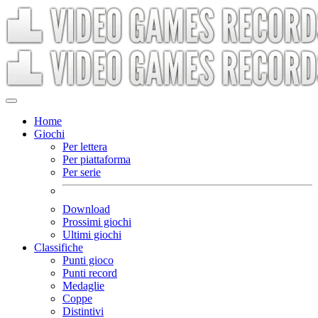
Home
Giochi
Per lettera
Per piattaforma
Per serie
Download
Prossimi giochi
Ultimi giochi
Classifiche
Punti gioco
Punti record
Medaglie
Coppe
Distintivi