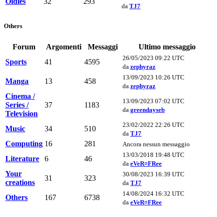
Oldies
32
293
da
TJ7
Others
Forum
Argomenti
Messaggi
Ultimo messaggio
26/05/2023 09:22 UTC
Sports
41
4595
da
zephyraz
13/09/2023 10:26 UTC
Manga
13
458
da
zephyraz
Cinema /
13/09/2023 07:02 UTC
Series /
37
1183
da
greendayseb
Television
23/02/2022 22:26 UTC
Music
34
510
da
TJ7
Computing
16
281
Ancora nessun messaggio
13/03/2018 19:48 UTC
Literature
6
46
da
eVeR¤FRee
Your
30/08/2023 16:39 UTC
31
323
creations
da
TJ7
14/08/2024 16:32 UTC
Others
167
6738
da
eVeR¤FRee