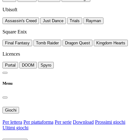
Ubisoft
Assassin's Creed
Just Dance
Trials
Rayman
Square Enix
Final Fantasy
Tomb Raider
Dragon Quest
Kingdom Hearts
Licences
Portal
DOOM
Spyro
Menu
Giochi
Per lettera
Per piattaforma
Per serie
Download
Prossimi giochi
Ultimi giochi