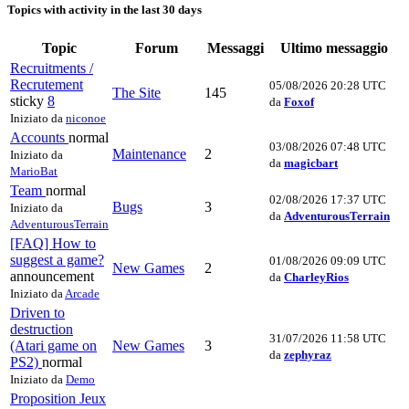
Topics with activity in the last 30 days
Topic
Forum
Messaggi
Ultimo messaggio
Recruitments /
Recrutement
05/08/2026 20:28 UTC
The Site
145
sticky
8
da
Foxof
Iniziato da
niconoe
Accounts
normal
03/08/2026 07:48 UTC
Maintenance
2
Iniziato da
da
magicbart
MarioBat
Team
normal
02/08/2026 17:37 UTC
Bugs
3
Iniziato da
da
AdventurousTerrain
AdventurousTerrain
[FAQ] How to
suggest a game?
01/08/2026 09:09 UTC
New Games
2
announcement
da
CharleyRios
Iniziato da
Arcade
Driven to
destruction
31/07/2026 11:58 UTC
(Atari game on
New Games
3
da
zephyraz
PS2)
normal
Iniziato da
Demo
Proposition Jeux