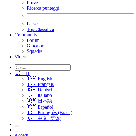
Prove
Ricerca punteggi
Paese
Top Classifica
Community
Forum
Giocatori
Squadre
Video
🇮🇹 IT
🇬🇧 English
🇫🇷 Français
🇩🇪 Deutsch
🇮🇹 Italiano
🇯🇵 日本語
🇪🇸 Español
🇧🇷 Português (Brasil)
🇨🇳 中文 (简体)
Accedi