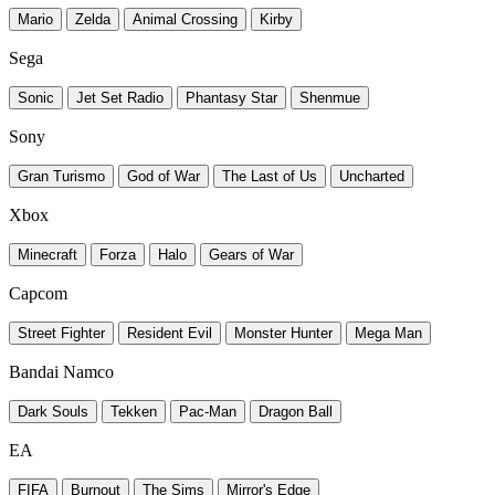
Mario
Zelda
Animal Crossing
Kirby
Sega
Sonic
Jet Set Radio
Phantasy Star
Shenmue
Sony
Gran Turismo
God of War
The Last of Us
Uncharted
Xbox
Minecraft
Forza
Halo
Gears of War
Capcom
Street Fighter
Resident Evil
Monster Hunter
Mega Man
Bandai Namco
Dark Souls
Tekken
Pac-Man
Dragon Ball
EA
FIFA
Burnout
The Sims
Mirror's Edge