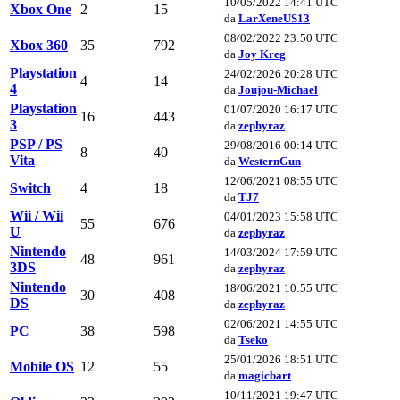
10/05/2022 14:41 UTC
Xbox One
2
15
da
LarXeneUS13
08/02/2022 23:50 UTC
Xbox 360
35
792
da
Joy Kreg
Playstation
24/02/2026 20:28 UTC
4
14
4
da
Joujou-Michael
Playstation
01/07/2020 16:17 UTC
16
443
3
da
zephyraz
PSP / PS
29/08/2016 00:14 UTC
8
40
Vita
da
WesternGun
12/06/2021 08:55 UTC
Switch
4
18
da
TJ7
Wii / Wii
04/01/2023 15:58 UTC
55
676
U
da
zephyraz
Nintendo
14/03/2024 17:59 UTC
48
961
3DS
da
zephyraz
Nintendo
18/06/2021 10:55 UTC
30
408
DS
da
zephyraz
02/06/2021 14:55 UTC
PC
38
598
da
Tseko
25/01/2026 18:51 UTC
Mobile OS
12
55
da
magicbart
10/11/2021 19:47 UTC