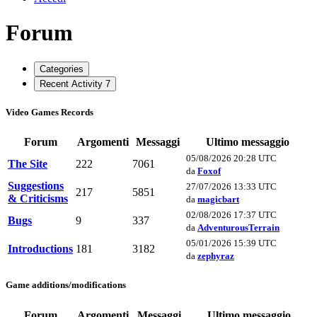
Forum
Categories
Recent Activity
7
Video Games Records
Forum
Argomenti
Messaggi
Ultimo messaggio
05/08/2026 20:28 UTC
The Site
222
7061
da
Foxof
Suggestions
27/07/2026 13:33 UTC
217
5851
& Criticisms
da
magicbart
02/08/2026 17:37 UTC
Bugs
9
337
da
AdventurousTerrain
05/01/2026 15:39 UTC
Introductions
181
3182
da
zephyraz
Game additions/modifications
Forum
Argomenti
Messaggi
Ultimo messaggio