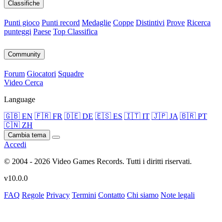
Classifiche
Punti gioco
Punti record
Medaglie
Coppe
Distintivi
Prove
Ricerca
punteggi
Paese
Top Classifica
Community
Forum
Giocatori
Squadre
Video
Cerca
Language
🇬🇧 EN
🇫🇷 FR
🇩🇪 DE
🇪🇸 ES
🇮🇹 IT
🇯🇵 JA
🇧🇷 PT
🇨🇳 ZH
Cambia tema
Accedi
© 2004 - 2026 Video Games Records. Tutti i diritti riservati.
v10.0.0
FAQ
Regole
Privacy
Termini
Contatto
Chi siamo
Note legali