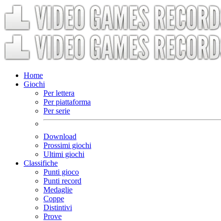
Home
Giochi
Per lettera
Per piattaforma
Per serie
Download
Prossimi giochi
Ultimi giochi
Classifiche
Punti gioco
Punti record
Medaglie
Coppe
Distintivi
Prove