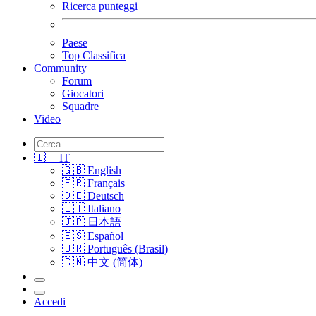
Ricerca punteggi
Paese
Top Classifica
Community
Forum
Giocatori
Squadre
Video
🇮🇹 IT
🇬🇧 English
🇫🇷 Français
🇩🇪 Deutsch
🇮🇹 Italiano
🇯🇵 日本語
🇪🇸 Español
🇧🇷 Português (Brasil)
🇨🇳 中文 (简体)
Accedi