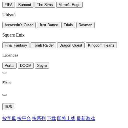
FIFA
Burnout
The Sims
Mirror's Edge
Ubisoft
Assassin's Creed
Just Dance
Trials
Rayman
Square Enix
Final Fantasy
Tomb Raider
Dragon Quest
Kingdom Hearts
Licences
Portal
DOOM
Spyro
Menu
游戏
按字母
按平台
按系列
下载
即将上线
最新游戏