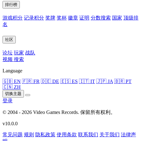
排行榜
游戏积分
记录积分
奖牌
奖杯
徽章
证明
分数搜索
国家
顶级排
名
社区
论坛
玩家
战队
视频
搜索
Language
🇬🇧 EN
🇫🇷 FR
🇩🇪 DE
🇪🇸 ES
🇮🇹 IT
🇯🇵 JA
🇧🇷 PT
🇨🇳 ZH
切换主题
登录
© 2004 - 2026 Video Games Records. 保留所有权利。
v10.0.0
常见问题
规则
隐私政策
使用条款
联系我们
关于我们
法律声