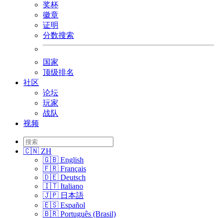
奖杯
徽章
证明
分数搜索
国家
顶级排名
社区
论坛
玩家
战队
视频
🇨🇳 ZH
🇬🇧 English
🇫🇷 Français
🇩🇪 Deutsch
🇮🇹 Italiano
🇯🇵 日本語
🇪🇸 Español
🇧🇷 Português (Brasil)