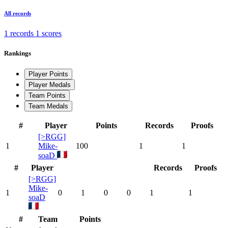
All records
1 records
1 scores
Rankings
Player Points
Player Medals
Team Points
Team Medals
#
Player
Points
Records
Proofs
[>RGG]
1
Mike-
100
1
1
soaD
#
Player
Records
Proofs
[>RGG]
Mike-
1
0
1
0
0
1
1
soaD
#
Team
Points