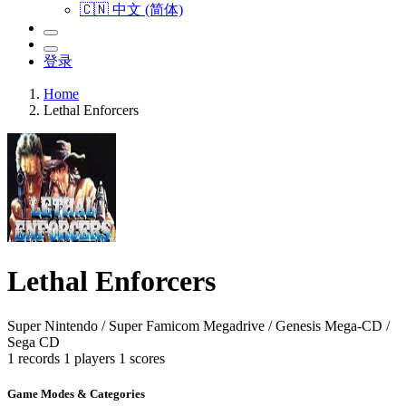
🇨🇳 中文 (简体)
登录
Home
Lethal Enforcers
Lethal Enforcers
Super Nintendo / Super Famicom
Megadrive / Genesis
Mega-CD /
Sega CD
1 records
1 players
1 scores
Game Modes & Categories