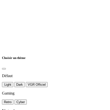
Choisir un thème
Défaut
Light
Dark
VGR Officiel
Gaming
Retro
Cyber