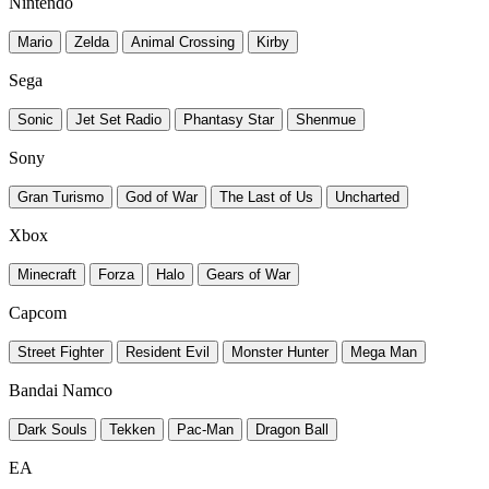
Nintendo
Mario
Zelda
Animal Crossing
Kirby
Sega
Sonic
Jet Set Radio
Phantasy Star
Shenmue
Sony
Gran Turismo
God of War
The Last of Us
Uncharted
Xbox
Minecraft
Forza
Halo
Gears of War
Capcom
Street Fighter
Resident Evil
Monster Hunter
Mega Man
Bandai Namco
Dark Souls
Tekken
Pac-Man
Dragon Ball
EA