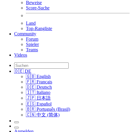
Beweise
Score-Suche
Land
Top-Rangliste
Community
Forum
Spieler
Teams
Videos
🇩🇪 DE
🇬🇧 English
🇫🇷 Français
🇩🇪 Deutsch
🇮🇹 Italiano
🇯🇵 日本語
🇪🇸 Español
🇧🇷 Português (Brasil)
🇨🇳 中文 (简体)
Anmelden