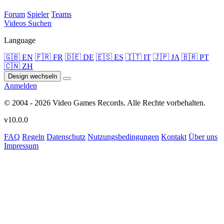
Forum
Spieler
Teams
Videos
Suchen
Language
🇬🇧 EN
🇫🇷 FR
🇩🇪 DE
🇪🇸 ES
🇮🇹 IT
🇯🇵 JA
🇧🇷 PT
🇨🇳 ZH
Design wechseln
Anmelden
© 2004 - 2026 Video Games Records. Alle Rechte vorbehalten.
v10.0.0
FAQ
Regeln
Datenschutz
Nutzungsbedingungen
Kontakt
Über uns
Impressum