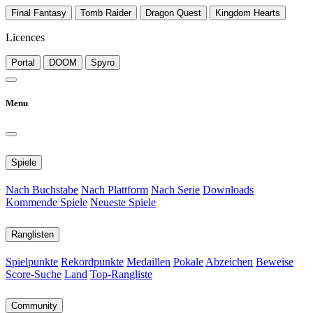
Final Fantasy
Tomb Raider
Dragon Quest
Kingdom Hearts
Licences
Portal
DOOM
Spyro
Menu
Spiele
Nach Buchstabe
Nach Plattform
Nach Serie
Downloads
Kommende Spiele
Neueste Spiele
Ranglisten
Spielpunkte
Rekordpunkte
Medaillen
Pokale
Abzeichen
Beweise
Score-Suche
Land
Top-Rangliste
Community