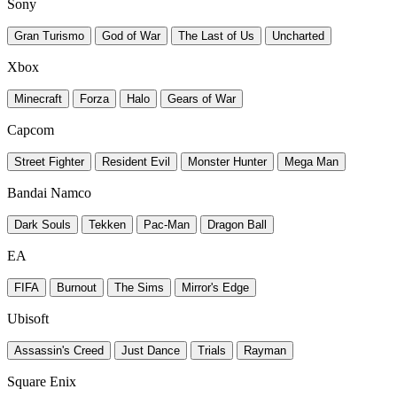
Sony
Gran Turismo
God of War
The Last of Us
Uncharted
Xbox
Minecraft
Forza
Halo
Gears of War
Capcom
Street Fighter
Resident Evil
Monster Hunter
Mega Man
Bandai Namco
Dark Souls
Tekken
Pac-Man
Dragon Ball
EA
FIFA
Burnout
The Sims
Mirror's Edge
Ubisoft
Assassin's Creed
Just Dance
Trials
Rayman
Square Enix