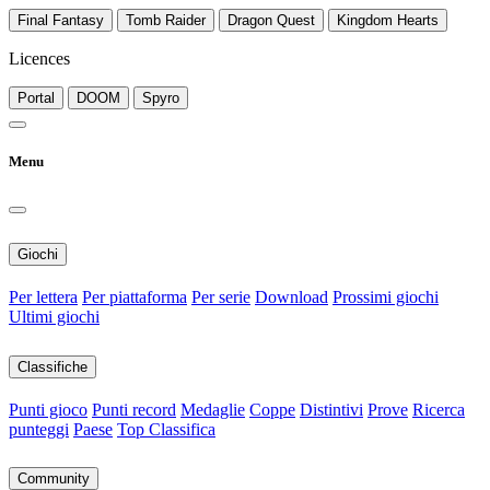
Final Fantasy
Tomb Raider
Dragon Quest
Kingdom Hearts
Licences
Portal
DOOM
Spyro
Menu
Giochi
Per lettera
Per piattaforma
Per serie
Download
Prossimi giochi
Ultimi giochi
Classifiche
Punti gioco
Punti record
Medaglie
Coppe
Distintivi
Prove
Ricerca
punteggi
Paese
Top Classifica
Community