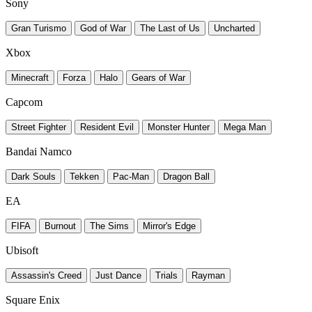
Sony
Gran Turismo
God of War
The Last of Us
Uncharted
Xbox
Minecraft
Forza
Halo
Gears of War
Capcom
Street Fighter
Resident Evil
Monster Hunter
Mega Man
Bandai Namco
Dark Souls
Tekken
Pac-Man
Dragon Ball
EA
FIFA
Burnout
The Sims
Mirror's Edge
Ubisoft
Assassin's Creed
Just Dance
Trials
Rayman
Square Enix