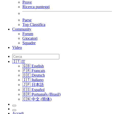
Prove
Ricerca punteggi
Paese
Top Classifica
Community
Forum
Giocatori
Squadre
Video
🇮🇹 IT
🇬🇧 English
🇫🇷 Français
🇩🇪 Deutsch
🇮🇹 Italiano
🇯🇵 日本語
🇪🇸 Español
🇧🇷 Português (Brasil)
🇨🇳 中文 (简体)
Accedi