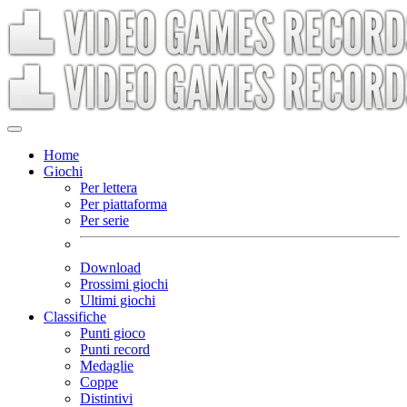
Home
Giochi
Per lettera
Per piattaforma
Per serie
Download
Prossimi giochi
Ultimi giochi
Classifiche
Punti gioco
Punti record
Medaglie
Coppe
Distintivi