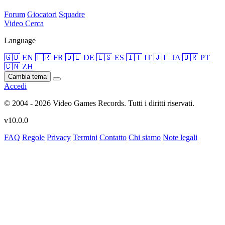
Forum
Giocatori
Squadre
Video
Cerca
Language
🇬🇧 EN
🇫🇷 FR
🇩🇪 DE
🇪🇸 ES
🇮🇹 IT
🇯🇵 JA
🇧🇷 PT
🇨🇳 ZH
Cambia tema
Accedi
© 2004 - 2026 Video Games Records. Tutti i diritti riservati.
v10.0.0
FAQ
Regole
Privacy
Termini
Contatto
Chi siamo
Note legali