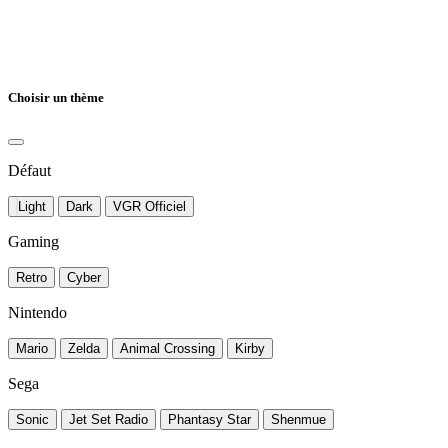
Choisir un thème
Défaut
Light
Dark
VGR Officiel
Gaming
Retro
Cyber
Nintendo
Mario
Zelda
Animal Crossing
Kirby
Sega
Sonic
Jet Set Radio
Phantasy Star
Shenmue