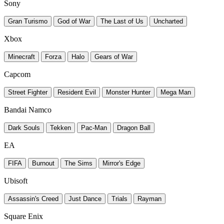
Sony
Gran Turismo
God of War
The Last of Us
Uncharted
Xbox
Minecraft
Forza
Halo
Gears of War
Capcom
Street Fighter
Resident Evil
Monster Hunter
Mega Man
Bandai Namco
Dark Souls
Tekken
Pac-Man
Dragon Ball
EA
FIFA
Burnout
The Sims
Mirror's Edge
Ubisoft
Assassin's Creed
Just Dance
Trials
Rayman
Square Enix