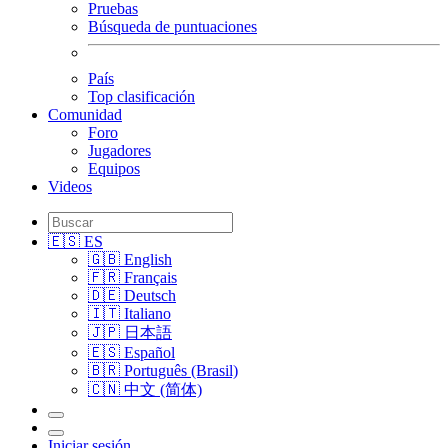
Pruebas
Búsqueda de puntuaciones
País
Top clasificación
Comunidad
Foro
Jugadores
Equipos
Videos
🇪🇸 ES
🇬🇧 English
🇫🇷 Français
🇩🇪 Deutsch
🇮🇹 Italiano
🇯🇵 日本語
🇪🇸 Español
🇧🇷 Português (Brasil)
🇨🇳 中文 (简体)
Iniciar sesión