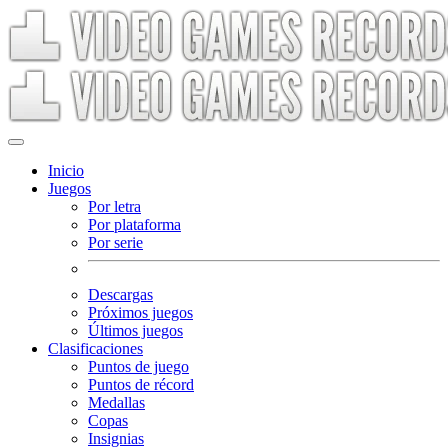
Inicio
Juegos
Por letra
Por plataforma
Por serie
Descargas
Próximos juegos
Últimos juegos
Clasificaciones
Puntos de juego
Puntos de récord
Medallas
Copas
Insignias