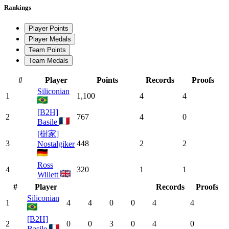
Rankings
Player Points
Player Medals
Team Points
Team Medals
#
Player
Points
Records
Proofs
Siliconian
1
1,100
4
4
[B2H]
2
767
4
0
Basile
[樹家]
3
448
2
2
Nostalgiker
Ross
4
320
1
1
Willett
#
Player
Records
Proofs
Siliconian
1
4
4
0
0
4
4
[B2H]
2
0
0
3
0
4
0
Basile