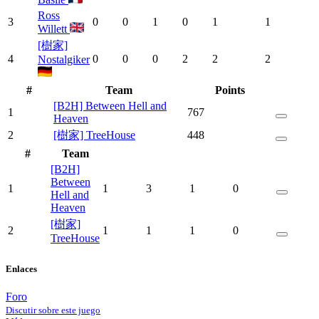
Ross
3
0
0
1
0
1
1
Willett
[樹家]
4
0
0
0
2
2
2
Nostalgiker
#
Team
Points
[B2H] Between Hell and
1
767
Heaven
2
[樹家] TreeHouse
448
#
Team
[B2H]
Between
1
1
3
1
0
Hell and
Heaven
[樹家]
2
1
1
1
0
TreeHouse
Enlaces
Foro
Discutir sobre este juego