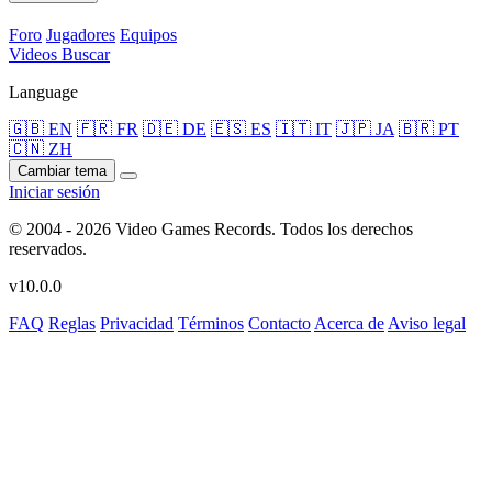
Foro
Jugadores
Equipos
Videos
Buscar
Language
🇬🇧 EN
🇫🇷 FR
🇩🇪 DE
🇪🇸 ES
🇮🇹 IT
🇯🇵 JA
🇧🇷 PT
🇨🇳 ZH
Cambiar tema
Iniciar sesión
© 2004 - 2026 Video Games Records. Todos los derechos
reservados.
v10.0.0
FAQ
Reglas
Privacidad
Términos
Contacto
Acerca de
Aviso legal