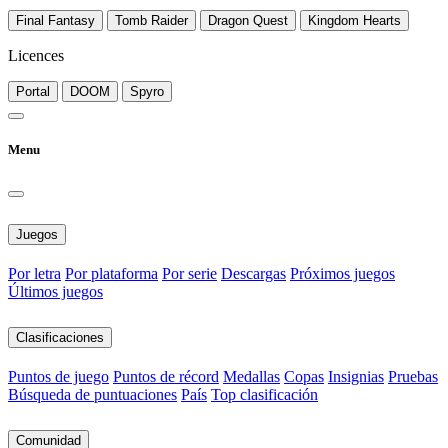
Final Fantasy
Tomb Raider
Dragon Quest
Kingdom Hearts
Licences
Portal
DOOM
Spyro
Menu
Juegos
Por letra
Por plataforma
Por serie
Descargas
Próximos juegos
Últimos juegos
Clasificaciones
Puntos de juego
Puntos de récord
Medallas
Copas
Insignias
Pruebas
Búsqueda de puntuaciones
País
Top clasificación
Comunidad