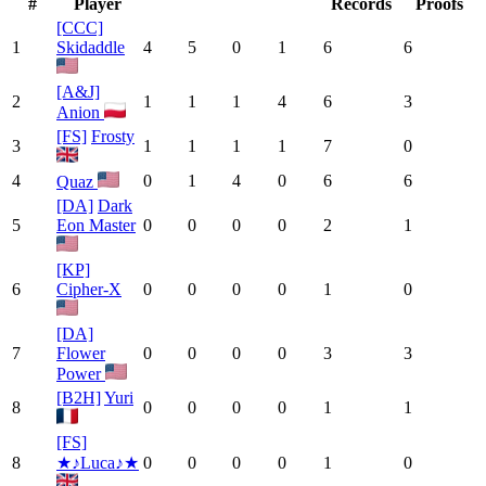
#
Player
Records
Proofs
[CCC]
1
Skidaddle
4
5
0
1
6
6
[A&J]
2
1
1
1
4
6
3
Anion
[FS]
Frosty
3
1
1
1
1
7
0
4
0
1
4
0
6
6
Quaz
[DA]
Dark
5
Eon Master
0
0
0
0
2
1
[KP]
6
Cipher-X
0
0
0
0
1
0
[DA]
7
Flower
0
0
0
0
3
3
Power
[B2H]
Yuri
8
0
0
0
0
1
1
[FS]
8
★♪Luca♪★
0
0
0
0
1
0