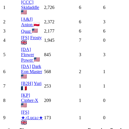
[CCC]
1
Skidaddle
2,726
6
6
[A&J]
2
2,372
6
3
Anion
3
2,177
6
6
Quaz
[FS]
Frosty
4
1,945
7
0
[DA]
5
Flower
845
3
3
Power
[DA]
Dark
6
Eon Master
568
2
1
[B2H]
Yuri
7
253
1
1
[KP]
8
Cipher-X
209
1
0
[FS]
9
★♪Luca♪★
173
1
0