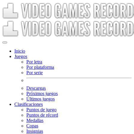
Inicio
Juegos
Por letra
Por plataforma
Por serie
Descargas
Próximos juegos
Últimos juegos
Clasificaciones
Puntos de juego
Puntos de récord
Medallas
Copas
Insignias