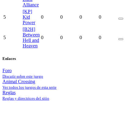
Alliance
[KP]
5
Kid
0
0
0
0
Power
[B2H]
Between
5
0
0
0
0
Hell and
Heaven
Enlaces
Foro
Discutir sobre este juego
Animal Crossing
Ver todos los juegos de esta serie
Reglas
Reglas y directrices del sitio