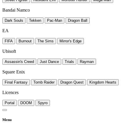
Bandai Namco
Dark Souls
Tekken
Pac-Man
Dragon Ball
EA
FIFA
Burnout
The Sims
Mirror's Edge
Ubisoft
Assassin's Creed
Just Dance
Trials
Rayman
Square Enix
Final Fantasy
Tomb Raider
Dragon Quest
Kingdom Hearts
Licences
Portal
DOOM
Spyro
Menu