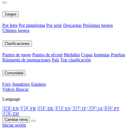
Juegos
Por letra
Por plataforma
Por serie
Descargas
Próximos juegos
Últimos juegos
Clasificaciones
Puntos de juego
Puntos de récord
Medallas
Copas
Insignias
Pruebas
Búsqueda de puntuaciones
País
Top clasificación
Comunidad
Foro
Jugadores
Equipos
Videos
Buscar
Language
🇬🇧 EN
🇫🇷 FR
🇩🇪 DE
🇪🇸 ES
🇮🇹 IT
🇯🇵 JA
🇧🇷 PT
🇨🇳 ZH
Cambiar tema
Iniciar sesión