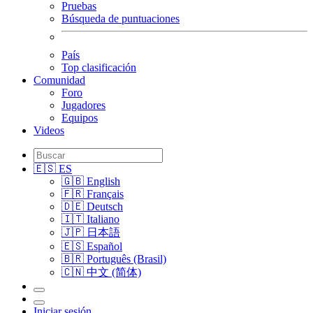
Pruebas
Búsqueda de puntuaciones
País
Top clasificación
Comunidad
Foro
Jugadores
Equipos
Videos
🇪🇸 ES
🇬🇧 English
🇫🇷 Français
🇩🇪 Deutsch
🇮🇹 Italiano
🇯🇵 日本語
🇪🇸 Español
🇧🇷 Português (Brasil)
🇨🇳 中文 (简体)
Iniciar sesión