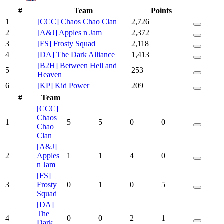
#
Team
Points
1
[CCC] Chaos Chao Clan
2,726
2
[A&J] Apples n Jam
2,372
3
[FS] Frosty Squad
2,118
4
[DA] The Dark Alliance
1,413
[B2H] Between Hell and
5
253
Heaven
6
[KP] Kid Power
209
#
Team
[CCC]
Chaos
1
5
5
0
0
Chao
Clan
[A&J]
2
Apples
1
1
4
0
n Jam
[FS]
3
Frosty
0
1
0
5
Squad
[DA]
The
4
0
0
2
1
Dark