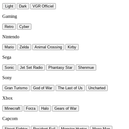
Light
Dark
VGR Officiel
Gaming
Retro
Cyber
Nintendo
Mario
Zelda
Animal Crossing
Kirby
Sega
Sonic
Jet Set Radio
Phantasy Star
Shenmue
Sony
Gran Turismo
God of War
The Last of Us
Uncharted
Xbox
Minecraft
Forza
Halo
Gears of War
Capcom
Street Fighter
Resident Evil
Monster Hunter
Mega Man