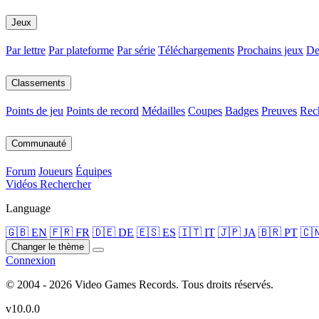
Jeux
Par lettre
Par plateforme
Par série
Téléchargements
Prochains jeux
De
Classements
Points de jeu
Points de record
Médailles
Coupes
Badges
Preuves
Rec
Communauté
Forum
Joueurs
Équipes
Vidéos
Rechercher
Language
🇬🇧 EN
🇫🇷 FR
🇩🇪 DE
🇪🇸 ES
🇮🇹 IT
🇯🇵 JA
🇧🇷 PT
🇨
Changer le thème
Connexion
© 2004 - 2026 Video Games Records. Tous droits réservés.
v10.0.0