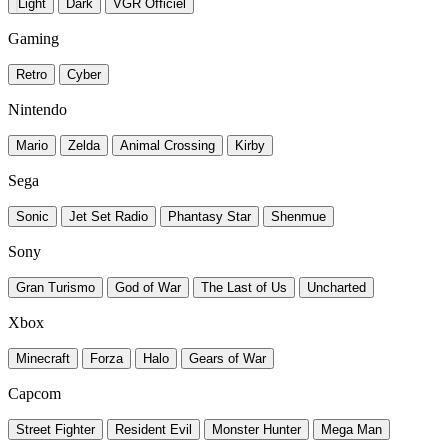
Light
Dark
VGR Officiel
Gaming
Retro
Cyber
Nintendo
Mario
Zelda
Animal Crossing
Kirby
Sega
Sonic
Jet Set Radio
Phantasy Star
Shenmue
Sony
Gran Turismo
God of War
The Last of Us
Uncharted
Xbox
Minecraft
Forza
Halo
Gears of War
Capcom
Street Fighter
Resident Evil
Monster Hunter
Mega Man