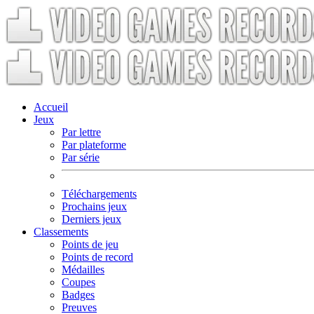
Accueil
Jeux
Par lettre
Par plateforme
Par série
Téléchargements
Prochains jeux
Derniers jeux
Classements
Points de jeu
Points de record
Médailles
Coupes
Badges
Preuves