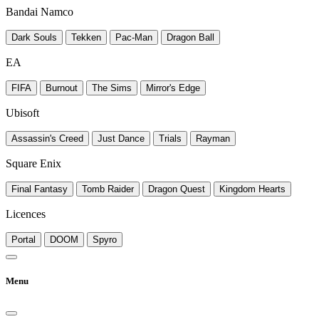
Bandai Namco
Dark Souls
Tekken
Pac-Man
Dragon Ball
EA
FIFA
Burnout
The Sims
Mirror's Edge
Ubisoft
Assassin's Creed
Just Dance
Trials
Rayman
Square Enix
Final Fantasy
Tomb Raider
Dragon Quest
Kingdom Hearts
Licences
Portal
DOOM
Spyro
Menu