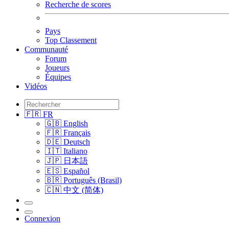
Recherche de scores
Pays
Top Classement
Communauté
Forum
Joueurs
Équipes
Vidéos
🇫🇷 FR
🇬🇧 English
🇫🇷 Français
🇩🇪 Deutsch
🇮🇹 Italiano
🇯🇵 日本語
🇪🇸 Español
🇧🇷 Português (Brasil)
🇨🇳 中文 (简体)
Connexion