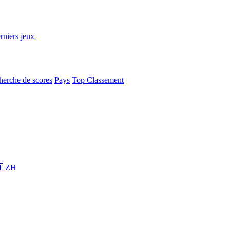
rniers jeux
herche de scores
Pays
Top Classement
 ZH