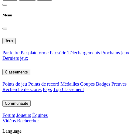
Menu
Jeux
Par lettre
Par plateforme
Par série
Téléchargements
Prochains jeux
Derniers jeux
Classements
Points de jeu
Points de record
Médailles
Coupes
Badges
Preuves
Recherche de scores
Pays
Top Classement
Communauté
Forum
Joueurs
Équipes
Vidéos
Rechercher
Language