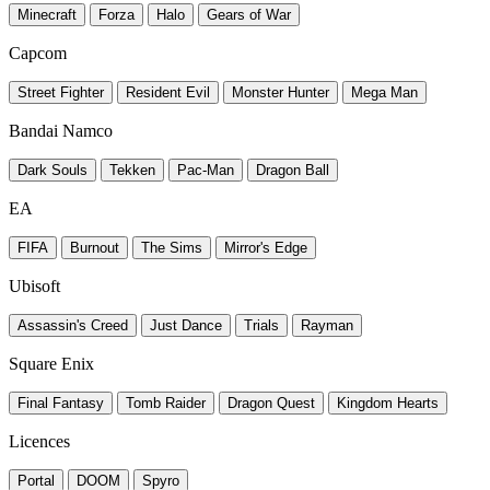
Minecraft
Forza
Halo
Gears of War
Capcom
Street Fighter
Resident Evil
Monster Hunter
Mega Man
Bandai Namco
Dark Souls
Tekken
Pac-Man
Dragon Ball
EA
FIFA
Burnout
The Sims
Mirror's Edge
Ubisoft
Assassin's Creed
Just Dance
Trials
Rayman
Square Enix
Final Fantasy
Tomb Raider
Dragon Quest
Kingdom Hearts
Licences
Portal
DOOM
Spyro