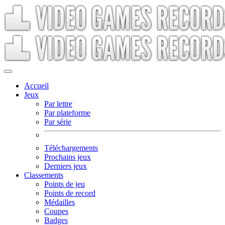
Accueil
Jeux
Par lettre
Par plateforme
Par série
Téléchargements
Prochains jeux
Derniers jeux
Classements
Points de jeu
Points de record
Médailles
Coupes
Badges