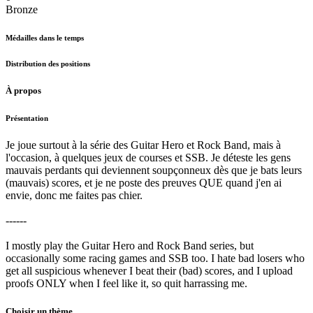
Bronze
Médailles dans le temps
Distribution des positions
À propos
Présentation
Je joue surtout à la série des Guitar Hero et Rock Band, mais à
l'occasion, à quelques jeux de courses et SSB. Je déteste les gens
mauvais perdants qui deviennent soupçonneux dès que je bats leurs
(mauvais) scores, et je ne poste des preuves QUE quand j'en ai
envie, donc me faites pas chier.
------
I mostly play the Guitar Hero and Rock Band series, but
occasionally some racing games and SSB too. I hate bad losers who
get all suspicious whenever I beat their (bad) scores, and I upload
proofs ONLY when I feel like it, so quit harrassing me.
Choisir un thème