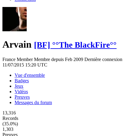
Arvain
[BF] °°The BlackFire°°
France
Member
Membre depuis Feb 2009
Dernière connexion
11/07/2015 15:20 UTC
Vue d'ensemble
Badges
Jeux
Vidéos
Preuves
Messages du forum
13,316
Records
(35.0%)
1,303
Preuves