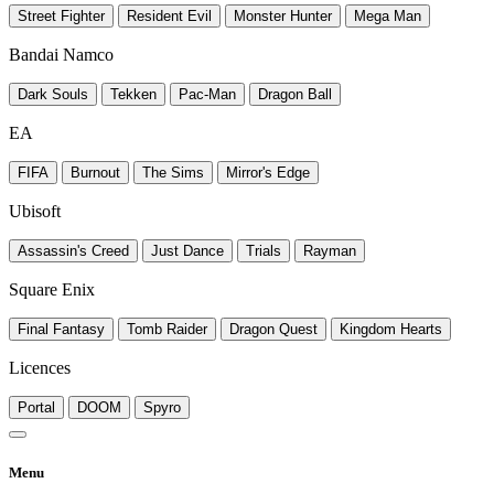
Street Fighter
Resident Evil
Monster Hunter
Mega Man
Bandai Namco
Dark Souls
Tekken
Pac-Man
Dragon Ball
EA
FIFA
Burnout
The Sims
Mirror's Edge
Ubisoft
Assassin's Creed
Just Dance
Trials
Rayman
Square Enix
Final Fantasy
Tomb Raider
Dragon Quest
Kingdom Hearts
Licences
Portal
DOOM
Spyro
Menu