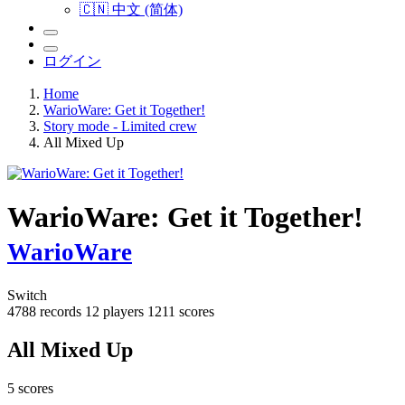
🇨🇳 中文 (简体)
ログイン
Home
WarioWare: Get it Together!
Story mode - Limited crew
All Mixed Up
WarioWare: Get it Together!
WarioWare
Switch
4788 records
12 players
1211 scores
All Mixed Up
5 scores