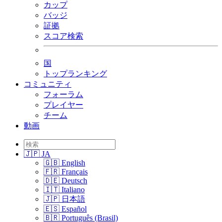
カップ
バッジ
証拠
スコア検索
国
トップランキング
コミュニティ
フォーラム
プレイヤー
チーム
動画
🇯🇵 JA
🇬🇧 English
🇫🇷 Français
🇩🇪 Deutsch
🇮🇹 Italiano
🇯🇵 日本語
🇪🇸 Español
🇧🇷 Português (Brasil)