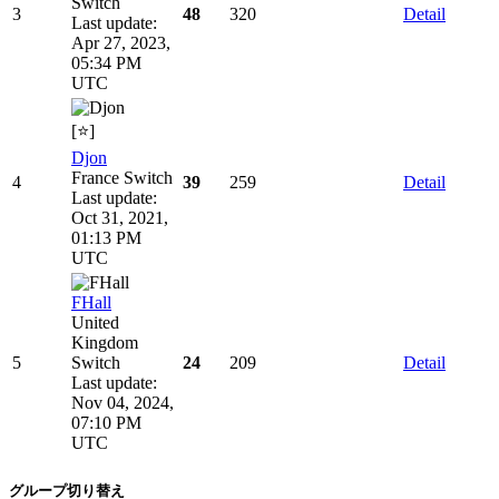
Switch
3
48
320
Detail
Last update:
Apr 27, 2023,
05:34 PM
UTC
[⭐]
Djon
France
Switch
4
39
259
Detail
Last update:
Oct 31, 2021,
01:13 PM
UTC
FHall
United
Kingdom
5
Switch
24
209
Detail
Last update:
Nov 04, 2024,
07:10 PM
UTC
グループ切り替え