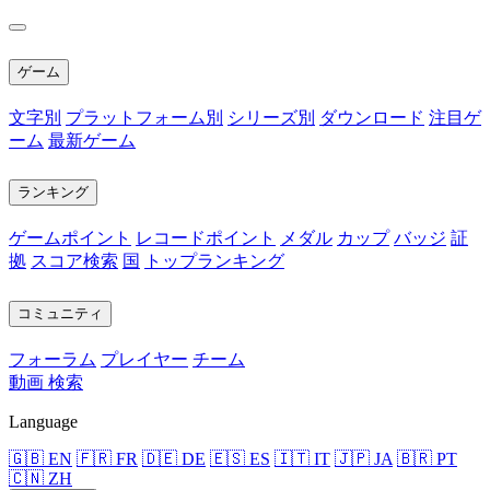
ゲーム
文字別
プラットフォーム別
シリーズ別
ダウンロード
注目ゲ
ーム
最新ゲーム
ランキング
ゲームポイント
レコードポイント
メダル
カップ
バッジ
証
拠
スコア検索
国
トップランキング
コミュニティ
フォーラム
プレイヤー
チーム
動画
検索
Language
🇬🇧 EN
🇫🇷 FR
🇩🇪 DE
🇪🇸 ES
🇮🇹 IT
🇯🇵 JA
🇧🇷 PT
🇨🇳 ZH