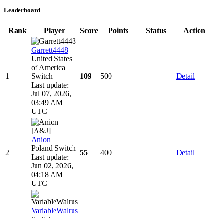
Leaderboard
Rank
Player
Score
Points
Status
Action
Garrett4448
United States
of America
1
Switch
109
500
Detail
Last update:
Jul 07, 2026,
03:49 AM
UTC
[A&J]
Anion
Poland
Switch
2
55
400
Detail
Last update:
Jun 02, 2026,
04:18 AM
UTC
VariableWalrus