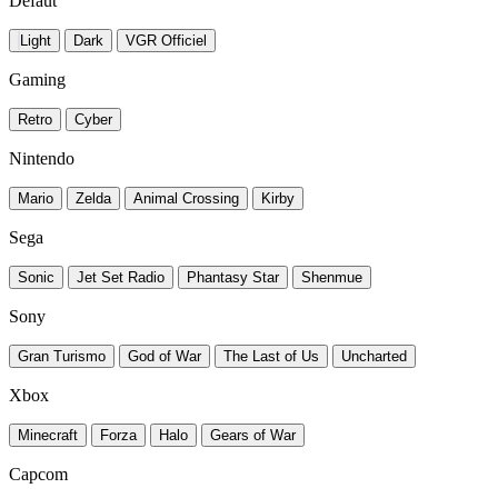
Défaut
Light
Dark
VGR Officiel
Gaming
Retro
Cyber
Nintendo
Mario
Zelda
Animal Crossing
Kirby
Sega
Sonic
Jet Set Radio
Phantasy Star
Shenmue
Sony
Gran Turismo
God of War
The Last of Us
Uncharted
Xbox
Minecraft
Forza
Halo
Gears of War
Capcom