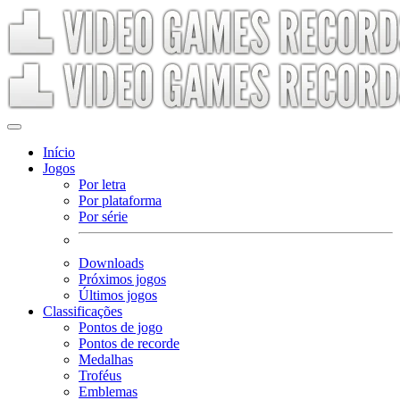
Início
Jogos
Por letra
Por plataforma
Por série
Downloads
Próximos jogos
Últimos jogos
Classificações
Pontos de jogo
Pontos de recorde
Medalhas
Troféus
Emblemas