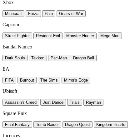
Xbox
Minecraft
Forza
Halo
Gears of War
Capcom
Street Fighter
Resident Evil
Monster Hunter
Mega Man
Bandai Namco
Dark Souls
Tekken
Pac-Man
Dragon Ball
EA
FIFA
Burnout
The Sims
Mirror's Edge
Ubisoft
Assassin's Creed
Just Dance
Trials
Rayman
Square Enix
Final Fantasy
Tomb Raider
Dragon Quest
Kingdom Hearts
Licences