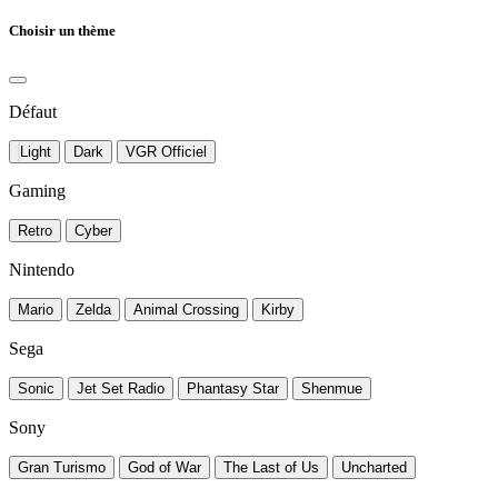
Choisir un thème
Défaut
Light
Dark
VGR Officiel
Gaming
Retro
Cyber
Nintendo
Mario
Zelda
Animal Crossing
Kirby
Sega
Sonic
Jet Set Radio
Phantasy Star
Shenmue
Sony
Gran Turismo
God of War
The Last of Us
Uncharted