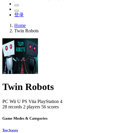
登录
Home
Twin Robots
Twin Robots
PC
Wii U
PS Vita
PlayStation 4
28 records
2 players
56 scores
Game Modes & Categories
Top Scores