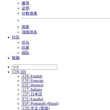
徽章
证明
分数搜索
国家
顶级排名
社区
论坛
玩家
战队
视频
🇨🇳 ZH
🇬🇧 English
🇫🇷 Français
🇩🇪 Deutsch
🇮🇹 Italiano
🇯🇵 日本語
🇪🇸 Español
🇧🇷 Português (Brasil)
🇨🇳 中文 (简体)