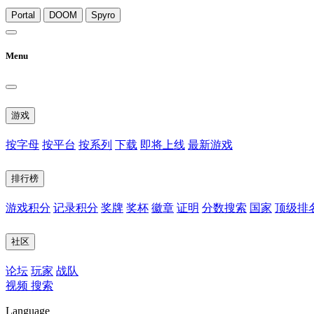
Portal
DOOM
Spyro
Menu
游戏
按字母
按平台
按系列
下载
即将上线
最新游戏
排行榜
游戏积分
记录积分
奖牌
奖杯
徽章
证明
分数搜索
国家
顶级排
社区
论坛
玩家
战队
视频
搜索
Language