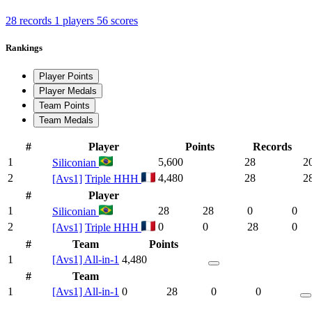
28 records
1 players
56 scores
Rankings
Player Points
Player Medals
Team Points
Team Medals
#
Player
Points
Records
1
5,600
28
2
Siliconian
2
4,480
28
2
[Avs1]
Triple HHH
#
Player
1
28
28
0
0
Siliconian
2
0
0
28
0
[Avs1]
Triple HHH
#
Team
Points
1
[Avs1] All-in-1
4,480
#
Team
1
[Avs1] All-in-1
0
28
0
0