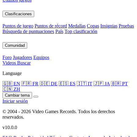
Clasificaciones
Puntos de juego
Puntos de récord
Medallas
Copas
Insignias
Pruebas
Búsqueda de puntuaciones
País
Top clasificación
Comunidad
Foro
Jugadores
Equipos
Videos
Buscar
Language
🇬🇧 EN
🇫🇷 FR
🇩🇪 DE
🇪🇸 ES
🇮🇹 IT
🇯🇵 JA
🇧🇷 PT
🇨🇳 ZH
Cambiar tema
Iniciar sesión
© 2004 - 2026 Video Games Records. Todos los derechos
reservados.
v10.0.0