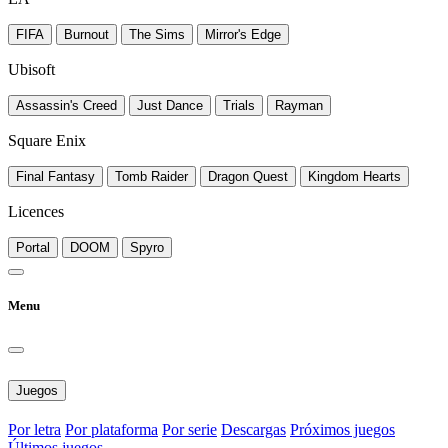
FIFA
Burnout
The Sims
Mirror's Edge
Ubisoft
Assassin's Creed
Just Dance
Trials
Rayman
Square Enix
Final Fantasy
Tomb Raider
Dragon Quest
Kingdom Hearts
Licences
Portal
DOOM
Spyro
Menu
Juegos
Por letra
Por plataforma
Por serie
Descargas
Próximos juegos
Últimos juegos