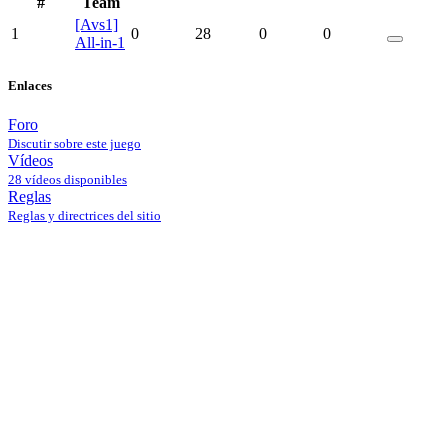
#
Team
[Avs1]
1
0
28
0
0
All-in-1
Enlaces
Foro
Discutir sobre este juego
Vídeos
28 vídeos disponibles
Reglas
Reglas y directrices del sitio