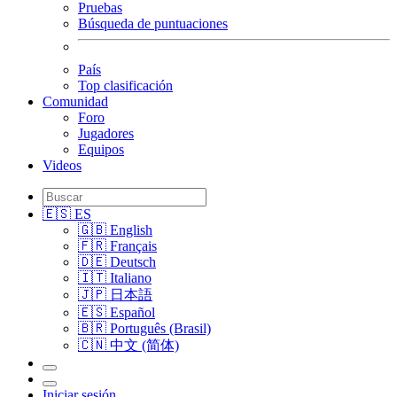
Pruebas
Búsqueda de puntuaciones
País
Top clasificación
Comunidad
Foro
Jugadores
Equipos
Videos
🇪🇸 ES
🇬🇧 English
🇫🇷 Français
🇩🇪 Deutsch
🇮🇹 Italiano
🇯🇵 日本語
🇪🇸 Español
🇧🇷 Português (Brasil)
🇨🇳 中文 (简体)
Iniciar sesión