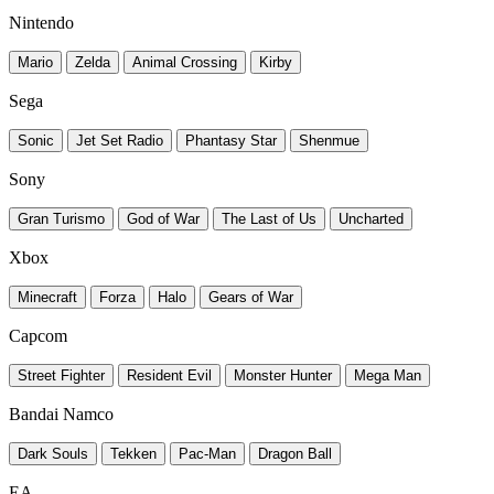
Nintendo
Mario
Zelda
Animal Crossing
Kirby
Sega
Sonic
Jet Set Radio
Phantasy Star
Shenmue
Sony
Gran Turismo
God of War
The Last of Us
Uncharted
Xbox
Minecraft
Forza
Halo
Gears of War
Capcom
Street Fighter
Resident Evil
Monster Hunter
Mega Man
Bandai Namco
Dark Souls
Tekken
Pac-Man
Dragon Ball
EA