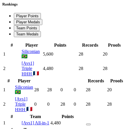
Rankings
Player Points
Player Medals
Team Points
Team Medals
#
Player
Points
Records
Proofs
Siliconian
1
5,600
28
20
[Avs1]
2
Triple
4,480
28
28
HHH
#
Player
Records
Proofs
Siliconian
1
28
28
0
0
28
20
[Avs1]
2
Triple
0
0
28
0
28
28
HHH
#
Team
Points
1
[Avs1] All-in-1
4,480