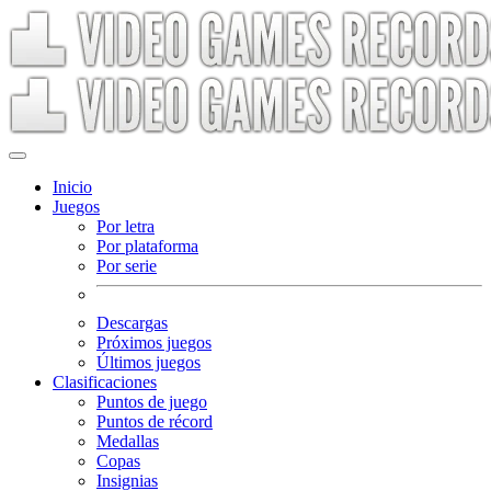
Inicio
Juegos
Por letra
Por plataforma
Por serie
Descargas
Próximos juegos
Últimos juegos
Clasificaciones
Puntos de juego
Puntos de récord
Medallas
Copas
Insignias