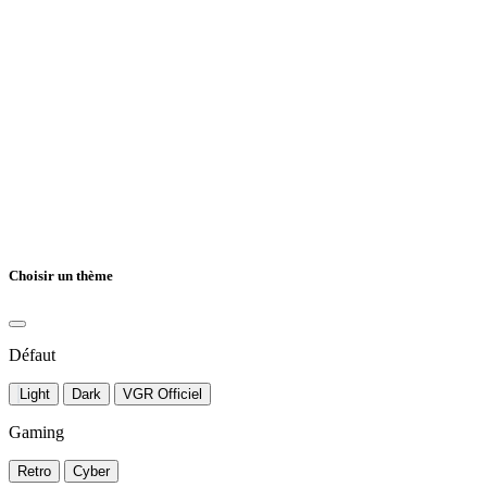
Choisir un thème
Défaut
Light
Dark
VGR Officiel
Gaming
Retro
Cyber