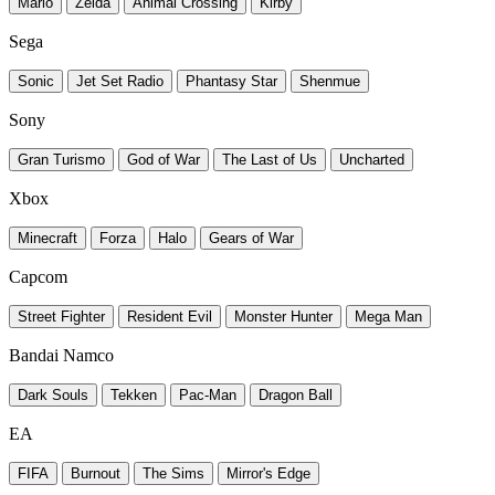
Mario
Zelda
Animal Crossing
Kirby
Sega
Sonic
Jet Set Radio
Phantasy Star
Shenmue
Sony
Gran Turismo
God of War
The Last of Us
Uncharted
Xbox
Minecraft
Forza
Halo
Gears of War
Capcom
Street Fighter
Resident Evil
Monster Hunter
Mega Man
Bandai Namco
Dark Souls
Tekken
Pac-Man
Dragon Ball
EA
FIFA
Burnout
The Sims
Mirror's Edge