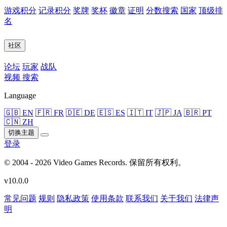
游戏积分
记录积分
奖牌
奖杯
徽章
证明
分数搜索
国家
顶级排
名
社区
论坛
玩家
战队
视频
搜索
Language
🇬🇧 EN
🇫🇷 FR
🇩🇪 DE
🇪🇸 ES
🇮🇹 IT
🇯🇵 JA
🇧🇷 PT
🇨🇳 ZH
切换主题
登录
© 2004 - 2026 Video Games Records. 保留所有权利。
v10.0.0
常见问题
规则
隐私政策
使用条款
联系我们
关于我们
法律声
明