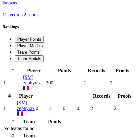
Best score
11 records
2 scores
Rankings
Player Points
Player Medals
Team Points
Team Medals
#
Player
Points
Records
Proofs
[SM]
1
zephyraz
200
2
2
#
Player
Records
Proofs
[SM]
1
zephyraz
0
2
0
0
2
2
#
Team
Points
No teams found
#
Team