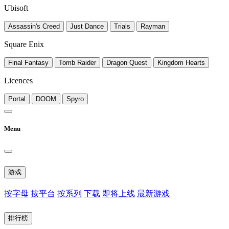
Ubisoft
Assassin's Creed
Just Dance
Trials
Rayman
Square Enix
Final Fantasy
Tomb Raider
Dragon Quest
Kingdom Hearts
Licences
Portal
DOOM
Spyro
Menu
游戏
按字母
按平台
按系列
下载
即将上线
最新游戏
排行榜