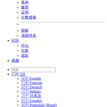
奖杯
徽章
证明
分数搜索
国家
顶级排名
社区
论坛
玩家
战队
视频
🇨🇳 ZH
🇬🇧 English
🇫🇷 Français
🇩🇪 Deutsch
🇮🇹 Italiano
🇯🇵 日本語
🇪🇸 Español
🇧🇷 Português (Brasil)