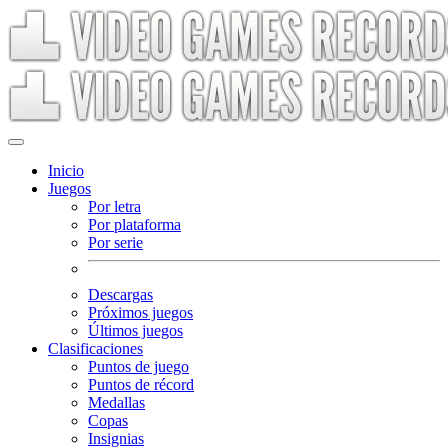
Inicio
Juegos
Por letra
Por plataforma
Por serie
Descargas
Próximos juegos
Últimos juegos
Clasificaciones
Puntos de juego
Puntos de récord
Medallas
Copas
Insignias