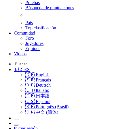
Pruebas
Búsqueda de puntuaciones
País
Top clasificación
Comunidad
Foro
Jugadores
Equipos
Videos
🇪🇸 ES
🇬🇧 English
🇫🇷 Français
🇩🇪 Deutsch
🇮🇹 Italiano
🇯🇵 日本語
🇪🇸 Español
🇧🇷 Português (Brasil)
🇨🇳 中文 (简体)
Iniciar sesión