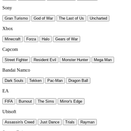
Sony
Gran Turismo
God of War
The Last of Us
Uncharted
Xbox
Minecraft
Forza
Halo
Gears of War
Capcom
Street Fighter
Resident Evil
Monster Hunter
Mega Man
Bandai Namco
Dark Souls
Tekken
Pac-Man
Dragon Ball
EA
FIFA
Burnout
The Sims
Mirror's Edge
Ubisoft
Assassin's Creed
Just Dance
Trials
Rayman