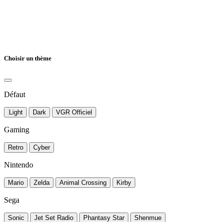
Choisir un thème
Défaut
Light
Dark
VGR Officiel
Gaming
Retro
Cyber
Nintendo
Mario
Zelda
Animal Crossing
Kirby
Sega
Sonic
Jet Set Radio
Phantasy Star
Shenmue