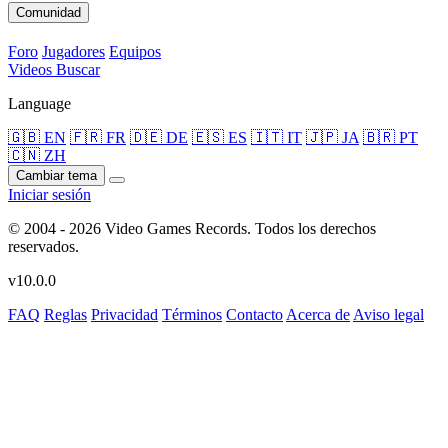
Comunidad
Foro
Jugadores
Equipos
Videos
Buscar
Language
🇬🇧 EN
🇫🇷 FR
🇩🇪 DE
🇪🇸 ES
🇮🇹 IT
🇯🇵 JA
🇧🇷 PT
🇨🇳 ZH
Cambiar tema
Iniciar sesión
© 2004 - 2026 Video Games Records. Todos los derechos
reservados.
v10.0.0
FAQ
Reglas
Privacidad
Términos
Contacto
Acerca de
Aviso legal