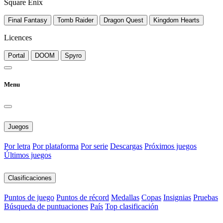
Square Enix
Final Fantasy
Tomb Raider
Dragon Quest
Kingdom Hearts
Licences
Portal
DOOM
Spyro
Menu
Juegos
Por letra
Por plataforma
Por serie
Descargas
Próximos juegos
Últimos juegos
Clasificaciones
Puntos de juego
Puntos de récord
Medallas
Copas
Insignias
Pruebas
Búsqueda de puntuaciones
País
Top clasificación