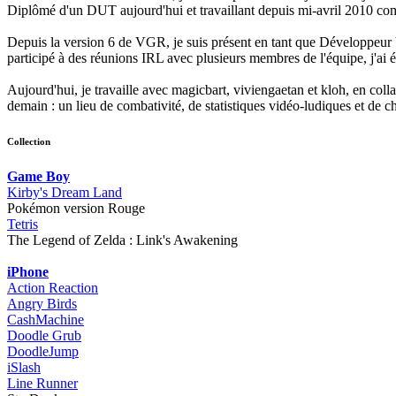
Diplômé d'un DUT aujourd'hui et travaillant depuis mi-avril 2010 comm
Depuis la version 6 de VGR, je suis présent en tant que Développeur bie
participé à des réunions IRL avec plusieurs membres de l'équipe, j'
Aujourd'hui, je travaille avec magicbart, viviengaetan et kloh, en co
demain : un lieu de combativité, de statistiques vidéo-ludiques et de
Collection
Game Boy
Kirby's Dream Land
Pokémon version Rouge
Tetris
The Legend of Zelda : Link's Awakening
iPhone
Action Reaction
Angry Birds
CashMachine
Doodle Grub
DoodleJump
iSlash
Line Runner