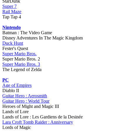
StarDunk
Super 7
Rail Maze
Tap Tap 4
Nintendo
Batman : The Video Game
Disney Adventures In The Magic Kingdom
Duck Hunt
Fester's Quest
Super Mario Bros.
Super Mario Bros. 2
Super Mario Bros. 3
The Legend of Zelda
PC
Age of Empires
Diablo II
Guitar Hero : Aerosmith
Guitar Hero : World Tour
Heroes of Might and Magic III
Lands of Lore
Lands of Lore : Les Gardiens de la Desinée
Lara Croft Tomb Raider : Anniversary
Lords of Magic