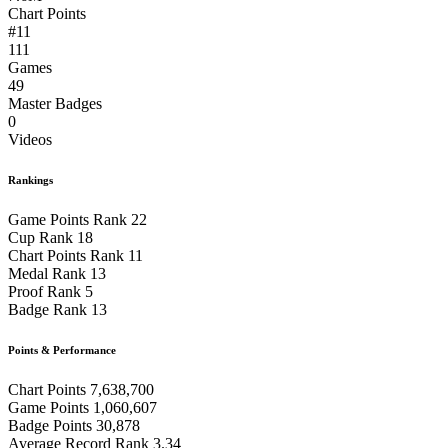
Chart Points
#11
111
Games
49
Master Badges
0
Videos
Rankings
Game Points Rank
22
Cup Rank
18
Chart Points Rank
11
Medal Rank
13
Proof Rank
5
Badge Rank
13
Points & Performance
Chart Points
7,638,700
Game Points
1,060,607
Badge Points
30,878
Average Record Rank
3.34