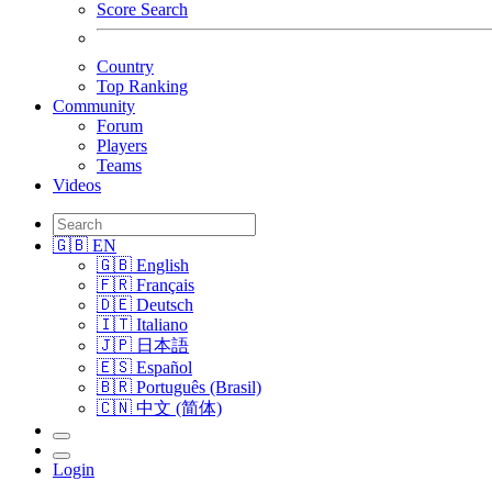
Score Search
Country
Top Ranking
Community
Forum
Players
Teams
Videos
🇬🇧 EN
🇬🇧 English
🇫🇷 Français
🇩🇪 Deutsch
🇮🇹 Italiano
🇯🇵 日本語
🇪🇸 Español
🇧🇷 Português (Brasil)
🇨🇳 中文 (简体)
Login