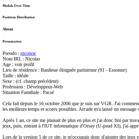
Medals Over Time
Positions Distribution
About
Presentation
Pseudo :
niconoe
Nom IRL : Nicolas
Age : voir profil
Lieu de résidence : Banlieue éloignée parisienne (91 - Essonne)
Taille : idéale
Sexe : (cf. champ précédent)
Profession : Développeur-Web
Situation Familiale : Pacsé
Cela fait depuis le 16 octobre 2006 que je suis sur VGR. J'ai commen
les meilleurs temps et scores possibles. Arcade m'a laissé un messag
Après 1 an, ce site me plaisait de plus en plus et j'ai donc fini par tr
jeux, puis, entrant à l'IUT informatique d'Orsay (U-psud XI), j'ai a
Lors de la version 5 de ce site, je m'occupais donc d'ajouter des jeux et