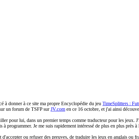
cé à donner à ce site ma propre Encyclopédie du jeu
TimeSplitters : Fu
e sur un forum de TSFP sur
JV.com
en ce 16 octobre, et j'ai ainsi décou
availler pour lui, dans un premier temps comme traducteur pour les jeux. J'
ppris à programmer. Je me suis rapidement intéressé de plus en plus pr
 d'accepter ou refuser des preuves, de traduire les jeux en anglais ou fran