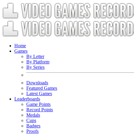
Home
Games
By Letter
By Platform
By Series
Downloads
Featured Games
Latest Games
Leaderboards
Game Points
Record Points
Medals
Cups
Badges
Proofs