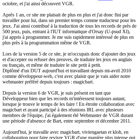
octobre, et j'ai ainsi découvert VGR.
Après 1 an, ce site me plaisait de plus en plus et j'ai donc fini par
travailler pour lui, dans un premier temps comme traducteur pour les
jeux. J'ai ainsi contribué à la traduction de tous les records de près de
500 jeux, puis, entrant à l'IUT informatique d'Orsay (U-psud XI),
j'ai appris à programmer. Je me suis rapidement intéressé de plus en
plus près à la programmation même de VGR.
Lors de la version 5 de ce site, je m'occupais donc d'ajouter des jeux
et d'accepter ou refuser des preuves, de traduire les jeux en anglais
ou français, et même de traduire le site petit à petit.
Diplômé d'un DUT aujourd'hui et travaillant depuis mi-avril 2010
comme développeur-web, c'est avec plaisir que je vais aider notre
webmaster préféré depuis toujours : magicbart.
Depuis la version 6 de VGR, je suis présent en tant que
Développeur bien que les records m'intéressent toujours autant,
lorsque je trouve le temps de les faire ! En étroite collaboration avec
magicbart et ayant participé à des réunions IRL avec plusieurs
membres de l'équipe, j'ai également été Webmaster de VGR durant
une période d'absence de Bart, entre septembre et décembre 2011.
Aujourd'hui, je travaille avec magicbart, viviengaetan et kloh, en
collaboration pour faire revivre VGR d'une manière plus intense qui