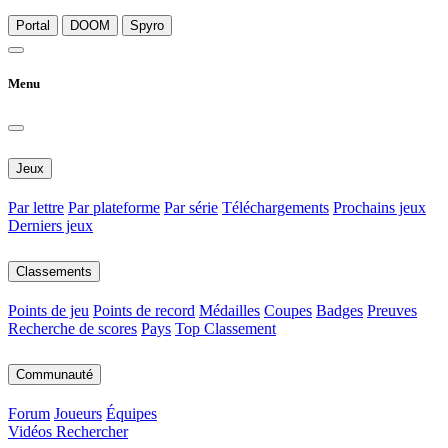
Portal
DOOM
Spyro
Menu
Jeux
Par lettre
Par plateforme
Par série
Téléchargements
Prochains jeux
Derniers jeux
Classements
Points de jeu
Points de record
Médailles
Coupes
Badges
Preuves
Recherche de scores
Pays
Top Classement
Communauté
Forum
Joueurs
Équipes
Vidéos
Rechercher