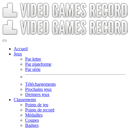
Accueil
Jeux
Par lettre
Par plateforme
Par série
Téléchargements
Prochains jeux
Derniers jeux
Classements
Points de jeu
Points de record
Médailles
Coupes
Badges