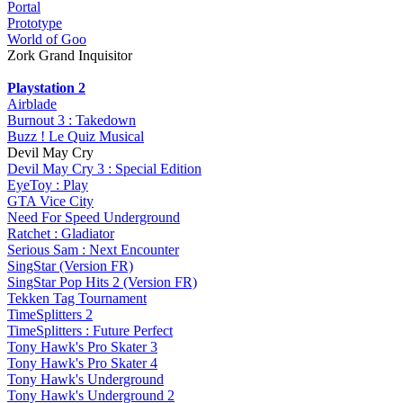
Portal
Prototype
World of Goo
Zork Grand Inquisitor
Playstation 2
Airblade
Burnout 3 : Takedown
Buzz ! Le Quiz Musical
Devil May Cry
Devil May Cry 3 : Special Edition
EyeToy : Play
GTA Vice City
Need For Speed Underground
Ratchet : Gladiator
Serious Sam : Next Encounter
SingStar (Version FR)
SingStar Pop Hits 2 (Version FR)
Tekken Tag Tournament
TimeSplitters 2
TimeSplitters : Future Perfect
Tony Hawk's Pro Skater 3
Tony Hawk's Pro Skater 4
Tony Hawk's Underground
Tony Hawk's Underground 2