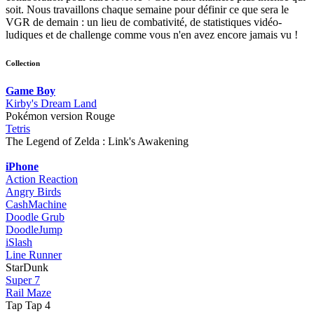
soit. Nous travaillons chaque semaine pour définir ce que sera le
VGR de demain : un lieu de combativité, de statistiques vidéo-
ludiques et de challenge comme vous n'en avez encore jamais vu !
Collection
Game Boy
Kirby's Dream Land
Pokémon version Rouge
Tetris
The Legend of Zelda : Link's Awakening
iPhone
Action Reaction
Angry Birds
CashMachine
Doodle Grub
DoodleJump
iSlash
Line Runner
StarDunk
Super 7
Rail Maze
Tap Tap 4