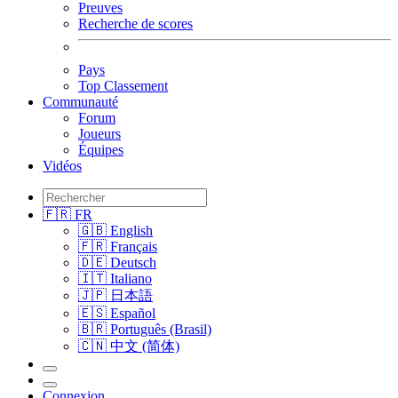
Preuves
Recherche de scores
Pays
Top Classement
Communauté
Forum
Joueurs
Équipes
Vidéos
🇫🇷 FR
🇬🇧 English
🇫🇷 Français
🇩🇪 Deutsch
🇮🇹 Italiano
🇯🇵 日本語
🇪🇸 Español
🇧🇷 Português (Brasil)
🇨🇳 中文 (简体)
Connexion