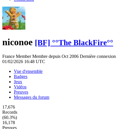
niconoe
[BF] °°The BlackFire°°
France
Member
Membre depuis Oct 2006
Dernière connexion
01/02/2026 16:48 UTC
Vue d'ensemble
Badges
Jeux
Vidéos
Preuves
Messages du forum
17,676
Records
(60.3%)
16,178
Preuves