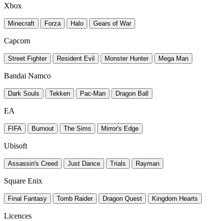
Xbox
Minecraft
Forza
Halo
Gears of War
Capcom
Street Fighter
Resident Evil
Monster Hunter
Mega Man
Bandai Namco
Dark Souls
Tekken
Pac-Man
Dragon Ball
EA
FIFA
Burnout
The Sims
Mirror's Edge
Ubisoft
Assassin's Creed
Just Dance
Trials
Rayman
Square Enix
Final Fantasy
Tomb Raider
Dragon Quest
Kingdom Hearts
Licences