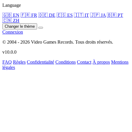
Language
🇬🇧 EN
🇫🇷 FR
🇩🇪 DE
🇪🇸 ES
🇮🇹 IT
🇯🇵 JA
🇧🇷 PT
🇨🇳 ZH
Changer le thème
Connexion
© 2004 - 2026 Video Games Records. Tous droits réservés.
v10.0.0
FAQ
Règles
Confidentialité
Conditions
Contact
À propos
Mentions
légales