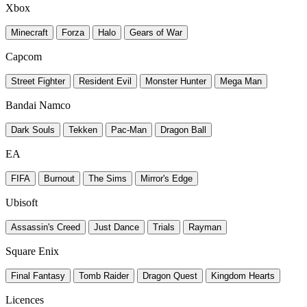
Xbox
Minecraft
Forza
Halo
Gears of War
Capcom
Street Fighter
Resident Evil
Monster Hunter
Mega Man
Bandai Namco
Dark Souls
Tekken
Pac-Man
Dragon Ball
EA
FIFA
Burnout
The Sims
Mirror's Edge
Ubisoft
Assassin's Creed
Just Dance
Trials
Rayman
Square Enix
Final Fantasy
Tomb Raider
Dragon Quest
Kingdom Hearts
Licences