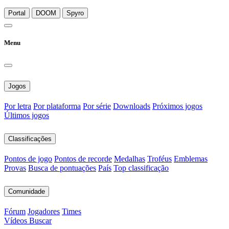
Portal
DOOM
Spyro
Menu
Jogos
Por letra
Por plataforma
Por série
Downloads
Próximos jogos
Últimos jogos
Classificações
Pontos de jogo
Pontos de recorde
Medalhas
Troféus
Emblemas
Provas
Busca de pontuações
País
Top classificação
Comunidade
Fórum
Jogadores
Times
Vídeos
Buscar