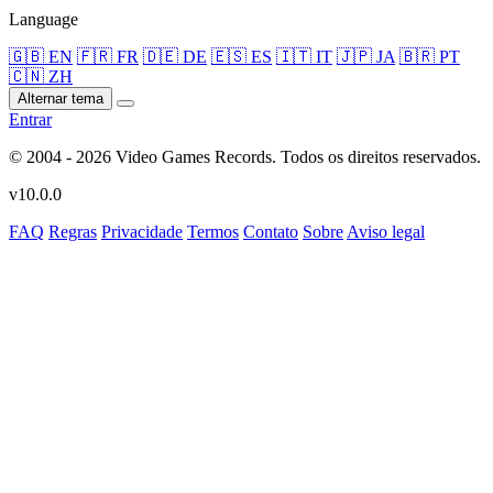
Language
🇬🇧 EN
🇫🇷 FR
🇩🇪 DE
🇪🇸 ES
🇮🇹 IT
🇯🇵 JA
🇧🇷 PT
🇨🇳 ZH
Alternar tema
Entrar
© 2004 - 2026 Video Games Records. Todos os direitos reservados.
v10.0.0
FAQ
Regras
Privacidade
Termos
Contato
Sobre
Aviso legal