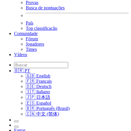
Provas
Busca de pontuações
País
Top classificação
Comunidade
Fórum
Jogadores
Times
Vídeos
🇧🇷 PT
🇬🇧 English
🇫🇷 Français
🇩🇪 Deutsch
🇮🇹 Italiano
🇯🇵 日本語
🇪🇸 Español
🇧🇷 Português (Brasil)
🇨🇳 中文 (简体)
Entrar