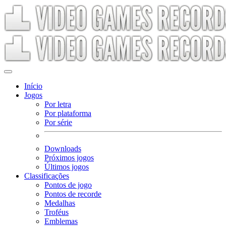
Início
Jogos
Por letra
Por plataforma
Por série
Downloads
Próximos jogos
Últimos jogos
Classificações
Pontos de jogo
Pontos de recorde
Medalhas
Troféus
Emblemas