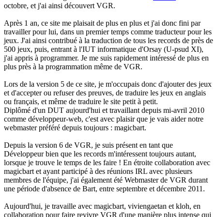
octobre, et j'ai ainsi découvert VGR.
Après 1 an, ce site me plaisait de plus en plus et j'ai donc fini par
travailler pour lui, dans un premier temps comme traducteur pour les
jeux. J'ai ainsi contribué à la traduction de tous les records de près de
500 jeux, puis, entrant à l'IUT informatique d'Orsay (U-psud XI),
j'ai appris à programmer. Je me suis rapidement intéressé de plus en
plus près à la programmation même de VGR.
Lors de la version 5 de ce site, je m'occupais donc d'ajouter des jeux
et d'accepter ou refuser des preuves, de traduire les jeux en anglais
ou français, et même de traduire le site petit à petit.
Diplômé d'un DUT aujourd'hui et travaillant depuis mi-avril 2010
comme développeur-web, c'est avec plaisir que je vais aider notre
webmaster préféré depuis toujours : magicbart.
Depuis la version 6 de VGR, je suis présent en tant que
Développeur bien que les records m'intéressent toujours autant,
lorsque je trouve le temps de les faire ! En étroite collaboration avec
magicbart et ayant participé à des réunions IRL avec plusieurs
membres de l'équipe, j'ai également été Webmaster de VGR durant
une période d'absence de Bart, entre septembre et décembre 2011.
Aujourd'hui, je travaille avec magicbart, viviengaetan et kloh, en
collaboration pour faire revivre VGR d'une manière plus intense qui