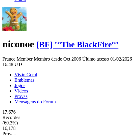
niconoe
[BF] °°The BlackFire°°
France
Member
Membro desde Oct 2006
Último acesso 01/02/2026
16:48 UTC
Visão Geral
Emblemas
Jogos
Vídeos
Provas
Mensagens do Fórum
17,676
Recordes
(60.3%)
16,178
Provas