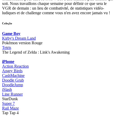
soit. Nous travaillons chaque semaine pour définir ce que sera le
VGR de demain : un lieu de combativité, de statistiques vidéo-
ludiques et de challenge comme vous n'en avez encore jamais vu !
Coleção
Game Boy
Kirby's Dream Land
Pokémon version Rouge
Tetris
The Legend of Zelda : Link's Awakening
iPhone
Action Reaction
Angry Birds
CashMachine
Doodle Grub
DoodleJump
iSlash
Line Runner
StarDunk
Super 7
Rail Maze
Tap Tap 4