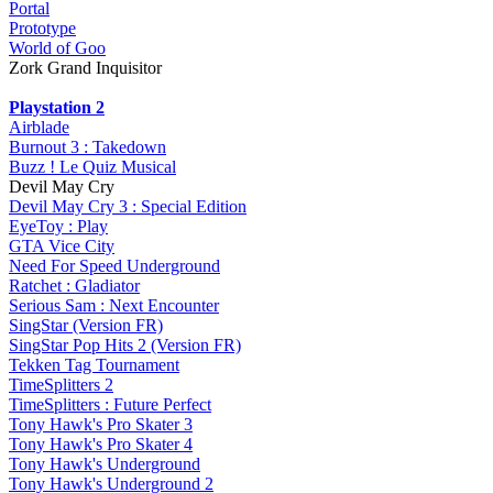
Portal
Prototype
World of Goo
Zork Grand Inquisitor
Playstation 2
Airblade
Burnout 3 : Takedown
Buzz ! Le Quiz Musical
Devil May Cry
Devil May Cry 3 : Special Edition
EyeToy : Play
GTA Vice City
Need For Speed Underground
Ratchet : Gladiator
Serious Sam : Next Encounter
SingStar (Version FR)
SingStar Pop Hits 2 (Version FR)
Tekken Tag Tournament
TimeSplitters 2
TimeSplitters : Future Perfect
Tony Hawk's Pro Skater 3
Tony Hawk's Pro Skater 4
Tony Hawk's Underground
Tony Hawk's Underground 2