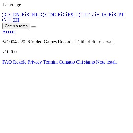
Language
🇬🇧 EN
🇫🇷 FR
🇩🇪 DE
🇪🇸 ES
🇮🇹 IT
🇯🇵 JA
🇧🇷 PT
🇨🇳 ZH
Cambia tema
Accedi
© 2004 - 2026 Video Games Records. Tutti i diritti riservati.
v10.0.0
FAQ
Regole
Privacy
Termini
Contatto
Chi siamo
Note legali