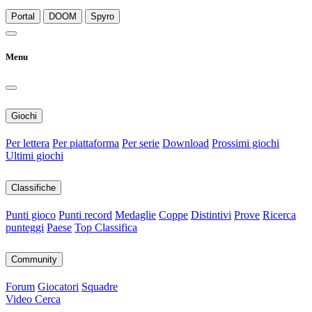
Portal
DOOM
Spyro
Menu
Giochi
Per lettera
Per piattaforma
Per serie
Download
Prossimi giochi
Ultimi giochi
Classifiche
Punti gioco
Punti record
Medaglie
Coppe
Distintivi
Prove
Ricerca
punteggi
Paese
Top Classifica
Community
Forum
Giocatori
Squadre
Video
Cerca