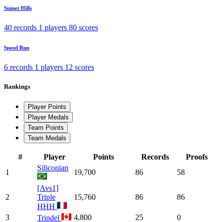
Sunset Hills
40 records
1 players
80 scores
Speed Run
6 records
1 players
12 scores
Rankings
Player Points
Player Medals
Team Points
Team Medals
#
Player
Points
Records
Proofs
Siliconian
1
19,700
86
58
[Avs1]
2
Triple
15,760
86
86
HHH
3
4,800
25
0
Trindel