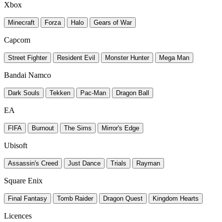
Xbox
Minecraft
Forza
Halo
Gears of War
Capcom
Street Fighter
Resident Evil
Monster Hunter
Mega Man
Bandai Namco
Dark Souls
Tekken
Pac-Man
Dragon Ball
EA
FIFA
Burnout
The Sims
Mirror's Edge
Ubisoft
Assassin's Creed
Just Dance
Trials
Rayman
Square Enix
Final Fantasy
Tomb Raider
Dragon Quest
Kingdom Hearts
Licences