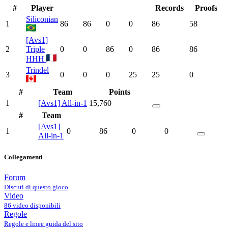
#
Player
Records
Proofs
Siliconian
1
86
86
0
0
86
58
[Avs1]
2
Triple
0
0
86
0
86
86
HHH
Trindel
3
0
0
0
25
25
0
#
Team
Points
1
[Avs1] All-in-1
15,760
#
Team
[Avs1]
1
0
86
0
0
All-in-1
Collegamenti
Forum
Discuti di questo gioco
Video
86 video disponibili
Regole
Regole e linee guida del sito