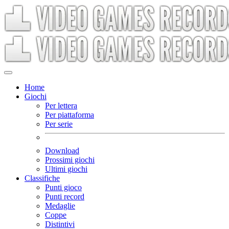
Home
Giochi
Per lettera
Per piattaforma
Per serie
Download
Prossimi giochi
Ultimi giochi
Classifiche
Punti gioco
Punti record
Medaglie
Coppe
Distintivi