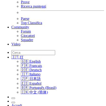
Prove
Ricerca punteggi
Paese
Top Classifica
Community
Forum
Giocatori
Squadre
Video
🇮🇹 IT
🇬🇧 English
🇫🇷 Français
🇩🇪 Deutsch
🇮🇹 Italiano
🇯🇵 日本語
🇪🇸 Español
🇧🇷 Português (Brasil)
🇨🇳 中文 (简体)
Accedi