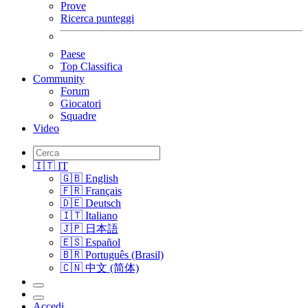
Prove
Ricerca punteggi
Paese
Top Classifica
Community
Forum
Giocatori
Squadre
Video
🇮🇹 IT
🇬🇧 English
🇫🇷 Français
🇩🇪 Deutsch
🇮🇹 Italiano
🇯🇵 日本語
🇪🇸 Español
🇧🇷 Português (Brasil)
🇨🇳 中文 (简体)
Accedi