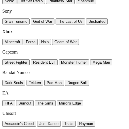
Sonic
Jet Set Radio
Phantasy Star
Shenmue
Sony
Gran Turismo
God of War
The Last of Us
Uncharted
Xbox
Minecraft
Forza
Halo
Gears of War
Capcom
Street Fighter
Resident Evil
Monster Hunter
Mega Man
Bandai Namco
Dark Souls
Tekken
Pac-Man
Dragon Ball
EA
FIFA
Burnout
The Sims
Mirror's Edge
Ubisoft
Assassin's Creed
Just Dance
Trials
Rayman