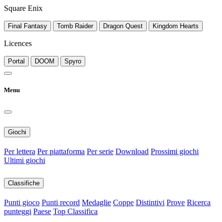
Square Enix
Final Fantasy
Tomb Raider
Dragon Quest
Kingdom Hearts
Licences
Portal
DOOM
Spyro
Menu
Giochi
Per lettera
Per piattaforma
Per serie
Download
Prossimi giochi
Ultimi giochi
Classifiche
Punti gioco
Punti record
Medaglie
Coppe
Distintivi
Prove
Ricerca
punteggi
Paese
Top Classifica