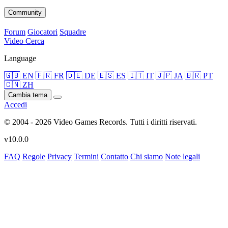
Community
Forum
Giocatori
Squadre
Video
Cerca
Language
🇬🇧 EN
🇫🇷 FR
🇩🇪 DE
🇪🇸 ES
🇮🇹 IT
🇯🇵 JA
🇧🇷 PT
🇨🇳 ZH
Cambia tema
Accedi
© 2004 - 2026 Video Games Records. Tutti i diritti riservati.
v10.0.0
FAQ
Regole
Privacy
Termini
Contatto
Chi siamo
Note legali