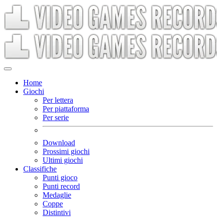
Home
Giochi
Per lettera
Per piattaforma
Per serie
Download
Prossimi giochi
Ultimi giochi
Classifiche
Punti gioco
Punti record
Medaglie
Coppe
Distintivi