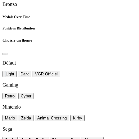
Bronzo
Medals Over Time
Positions Distribution
Choisir un thème
Défaut
Light
Dark
VGR Officiel
Gaming
Retro
Cyber
Nintendo
Mario
Zelda
Animal Crossing
Kirby
Sega