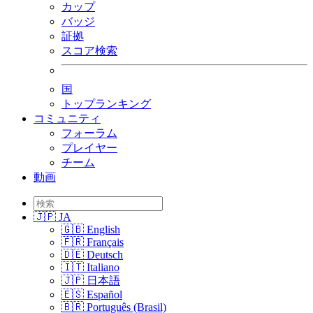
カップ
バッジ
証拠
スコア検索
国
トップランキング
コミュニティ
フォーラム
プレイヤー
チーム
動画
🇯🇵 JA
🇬🇧 English
🇫🇷 Français
🇩🇪 Deutsch
🇮🇹 Italiano
🇯🇵 日本語
🇪🇸 Español
🇧🇷 Português (Brasil)