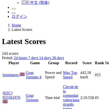
🇨🇳 中文 (简体)
ログイン
Home
Latest Scores
Latest Scores
244 scores
Period:
24 hours
7 days
14 days
30 days
Player
Game
Group
Record
Score
Rank
St
Gran
Power and
Max Top
442,18
benriggers
#15
Turismo 4
Speed
Speed
km/h
Circuit de
la
[EFC]
Gran
comunitat
955561976
Time trial
2:19.558
#5
Turismo
valenciana
ricardo
tormo