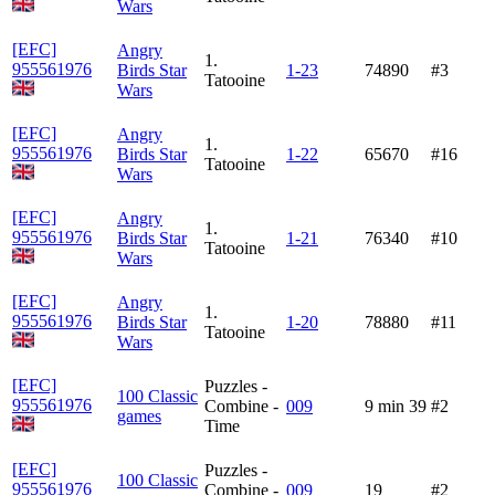
Wars
[EFC]
Angry
1.
955561976
Birds Star
1-23
74890
#3
Tatooine
Wars
[EFC]
Angry
1.
955561976
Birds Star
1-22
65670
#16
Tatooine
Wars
[EFC]
Angry
1.
955561976
Birds Star
1-21
76340
#10
Tatooine
Wars
[EFC]
Angry
1.
955561976
Birds Star
1-20
78880
#11
Tatooine
Wars
[EFC]
Puzzles -
100 Classic
955561976
Combine -
009
9 min 39
#2
games
Time
[EFC]
Puzzles -
100 Classic
955561976
Combine -
009
19
#2