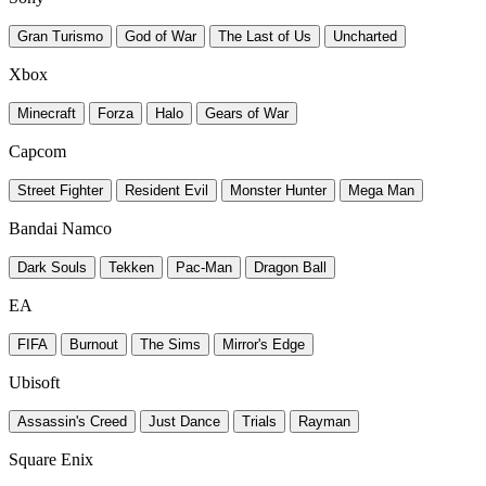
Gran Turismo
God of War
The Last of Us
Uncharted
Xbox
Minecraft
Forza
Halo
Gears of War
Capcom
Street Fighter
Resident Evil
Monster Hunter
Mega Man
Bandai Namco
Dark Souls
Tekken
Pac-Man
Dragon Ball
EA
FIFA
Burnout
The Sims
Mirror's Edge
Ubisoft
Assassin's Creed
Just Dance
Trials
Rayman
Square Enix