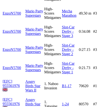
High-
Mario Party
Mecha
EnzoN5700
Scores
49,50 m
#3
Superstars
Marathon
Minigames
High-
Slot-Car
Mario Party
EnzoN5700
Scores
Derby -
0:34.08
#2
Superstars
Minigames
Stage 3
High-
Slot-Car
Mario Party
EnzoN5700
Scores
Derby -
0:27.15
#3
Superstars
Minigames
Stage 2
High-
Slot-Car
Mario Party
EnzoN5700
Scores
Derby -
0:21.73
#3
Superstars
Minigames
Stage 1
[EFC]
Angry
1. Naboo
955561976
Birds Star
B1-17
70620
#1
Invasion
Wars II
[EFC]
Angry
1.
955561976
Birds Star
1-24
80570
#7
Tatooine