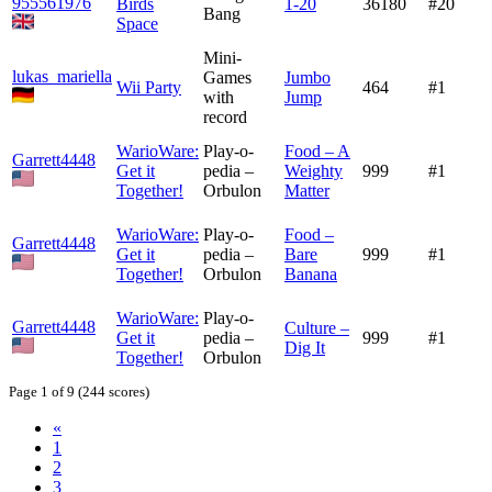
955561976
Birds
1-20
36180
#20
Bang
Space
Mini-
lukas_mariella
Games
Jumbo
Wii Party
464
#1
with
Jump
record
WarioWare:
Play-o-
Food – A
Garrett4448
Get it
pedia –
Weighty
999
#1
Together!
Orbulon
Matter
WarioWare:
Play-o-
Food –
Garrett4448
Get it
pedia –
Bare
999
#1
Together!
Orbulon
Banana
WarioWare:
Play-o-
Garrett4448
Culture –
Get it
pedia –
999
#1
Dig It
Together!
Orbulon
Page 1 of 9 (244 scores)
«
1
2
3