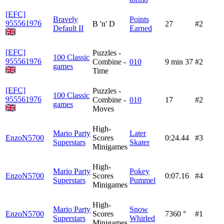
[EFC]
Bravely
Points
955561976
B 'n' D
27
#2
Default II
Earned
[EFC]
Puzzles -
100 Classic
955561976
Combine -
010
9 min 37
#2
games
Time
[EFC]
Puzzles -
100 Classic
955561976
Combine -
010
17
#2
games
Moves
High-
Mario Party
Later
EnzoN5700
Scores
0:24.44
#3
Superstars
Skater
Minigames
High-
Mario Party
Pokey
EnzoN5700
Scores
0:07.16
#4
Superstars
Pummel
Minigames
High-
Mario Party
Snow
EnzoN5700
Scores
7360 °
#1
Superstars
Whirled
Minigames