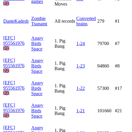
games
Moves
Zombie
Converted
DanteKadesh
All records
279
#1
Tsunami
brains
[EFC]
Angry
1. Pig
955561976
Birds
1-24
79700
#7
Bang
Space
[EFC]
Angry
1. Pig
955561976
Birds
1-23
94860
#8
Bang
Space
[EFC]
Angry
1. Pig
955561976
Birds
1-22
57300
#17
Bang
Space
[EFC]
Angry
1. Pig
955561976
Birds
1-21
101660
#21
Bang
Space
[EFC]
Angry
1. Pig