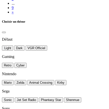
...
9
»
Choisir un thème
Défaut
Light
Dark
VGR Officiel
Gaming
Retro
Cyber
Nintendo
Mario
Zelda
Animal Crossing
Kirby
Sega
Sonic
Jet Set Radio
Phantasy Star
Shenmue
Sony